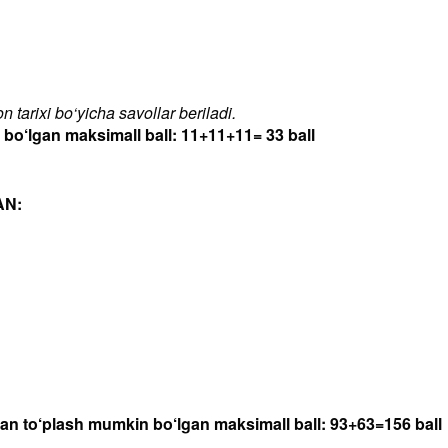
 tarixi bo‘yicha savollar beriladi.
‘lgan maksimall ball: 11+11+11= 33 ball
AN:
dan to‘plash mumkin bo‘lgan maksimall ball: 93+63=156 ball