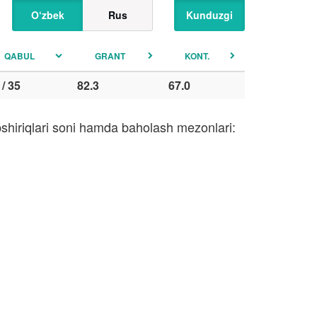
O‘zbek
Rus
Kunduzgi
QABUL
GRANT
KONT.
 / 35
82.3
67.0
pshiriqlari soni hamda baholash mezonlari: