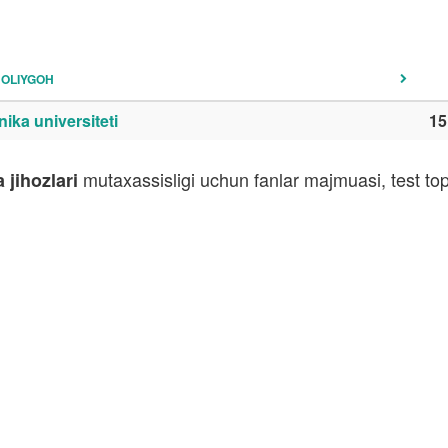
OLIYGOH
ika universiteti
15
mutaxassisligi uchun fanlar majmuasi, test to
 jihozlari