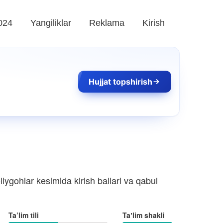
024
Yangiliklar
Reklama
Kirish
Hujjat topshirish
iygohlar kesimida kirish ballari va qabul
Ta’lim tili
Taʼlim shakli