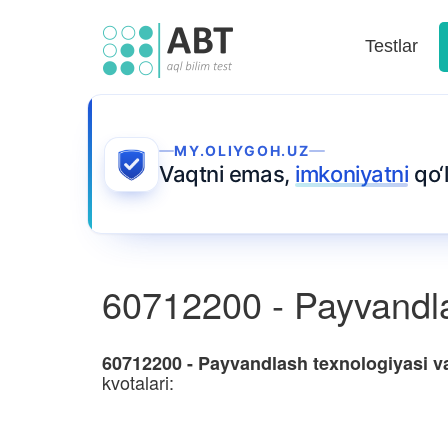
Testlar
MY.OLIYGOH.UZ
Vaqtni emas,
imkoniyatni
qo‘l
60712200 - Payvandlas
60712200 - Payvandlash texnologiyasi va
kvotalari: