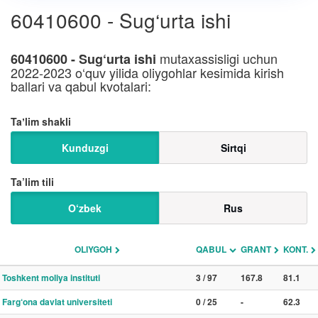
60410600 - Sug‘urta ishi
mutaxassisligi uchun
60410600 - Sug‘urta ishi
2022-2023 o‘quv yilida oliygohlar kesimida kirish
ballari va qabul kvotalari:
Taʼlim shakli
Kunduzgi
Sirtqi
Ta’lim tili
O‘zbek
Rus
OLIYGOH
QABUL
GRANT
KONT.
Toshkent moliya instituti
3 / 97
167.8
81.1
Farg‘ona davlat universiteti
0 / 25
-
62.3