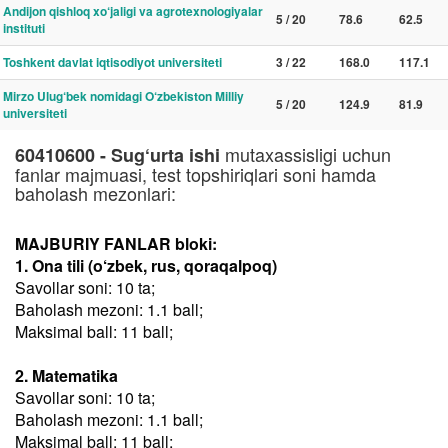
Andijon qishloq xo‘jaligi va agrotexnologiyalar
5 / 20
78.6
62.5
instituti
Toshkent davlat iqtisodiyot universiteti
3 / 22
168.0
117.1
Mirzo Ulug‘bek nomidagi O‘zbekiston Milliy
5 / 20
124.9
81.9
universiteti
mutaxassisligi uchun
60410600 - Sug‘urta ishi
fanlar majmuasi, test topshiriqlari soni hamda
baholash mezonlari:
MAJBURIY FANLAR bloki:
1. Ona tili (o‘zbek, rus, qoraqalpoq)
Savollar soni: 10 ta;
Baholash mezoni: 1.1 ball;
Maksimal ball: 11 ball;
2. Matematika
Savollar soni: 10 ta;
Baholash mezoni: 1.1 ball;
Maksimal ball: 11 ball;