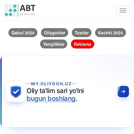
Toggl
navig
Qabul 2024
Oliygohlar
Testlar
Kechki 2024
Yangiliklar
Reklama
MY.OLIYGOH.UZ
Oliy ta‘lim sari yo‘lni
bugun boshlang
.