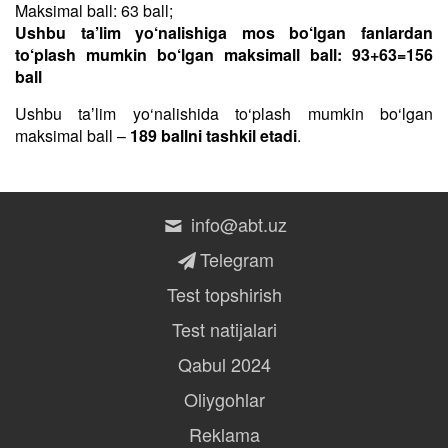
Maksimal ball: 63 ball;
Ushbu ta’lim yo‘nalishiga mos bo‘lgan fanlardan
to‘plash mumkin bo‘lgan maksimall ball: 93+63=156
ball
Ushbu taʼlim yo‘nalishida to‘plash mumkin bo‘lgan
maksimal ball –
189 ballni tashkil etadi
.
info@abt.uz
Telegram
Test topshirish
Test natijalari
Qabul 2024
Oliygohlar
Reklama