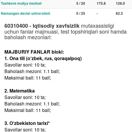
Toshkent moliya instituti
5 / 20
175.8
126.0
Namangan davlat universiteti
0 / 25
-
62.3
mutaxassisligi
60310400 - Iqtisodiy xavfsizlik
uchun fanlar majmuasi, test topshiriqlari soni hamda
baholash mezonlari:
MAJBURIY FANLAR bloki:
1. Ona tili (o‘zbek, rus, qoraqalpoq)
Savollar soni: 10 ta;
Baholash mezoni: 1.1 ball;
Maksimal ball: 11 ball;
2. Matematika
Savollar soni: 10 ta;
Baholash mezoni: 1.1 ball;
Maksimal ball: 11 ball;
3. O‘zbekiston tarixi*
Savollar soni: 10 ta;