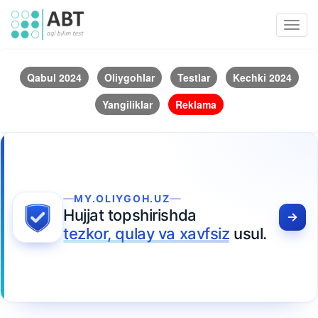
Toggl
navig
Qabul 2024
Oliygohlar
Testlar
Kechki 2024
Yangiliklar
Reklama
MY.OLIYGOH.UZ
Hujjat topshirishda
tezkor, qulay va xavfsiz
usul.