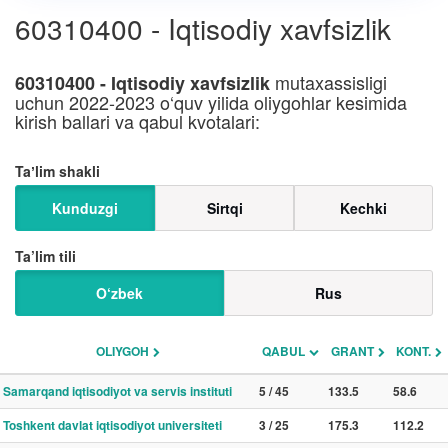
60310400 - Iqtisodiy xavfsizlik
mutaxassisligi
60310400 - Iqtisodiy xavfsizlik
uchun 2022-2023 o‘quv yilida oliygohlar kesimida
kirish ballari va qabul kvotalari:
Taʼlim shakli
Kunduzgi
Sirtqi
Kechki
Ta’lim tili
O‘zbek
Rus
OLIYGOH
QABUL
GRANT
KONT.
Samarqand iqtisodiyot va servis instituti
5 / 45
133.5
58.6
Toshkent davlat iqtisodiyot universiteti
3 / 25
175.3
112.2