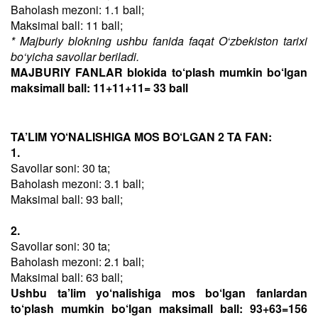
Baholash mezoni: 1.1 ball;
Maksimal ball: 11 ball;
* Majburiy blokning ushbu fanida faqat O‘zbekiston tarixi
bo‘yicha savollar beriladi.
MAJBURIY FANLAR blokida to‘plash mumkin bo‘lgan
maksimall ball: 11+11+11= 33 ball
TA’LIM YO‘NALISHIGA MOS BO‘LGAN 2 TA FAN:
1.
Savollar soni: 30 ta;
Baholash mezoni: 3.1 ball;
Maksimal ball: 93 ball;
2.
Savollar soni: 30 ta;
Baholash mezoni: 2.1 ball;
Maksimal ball: 63 ball;
Ushbu ta’lim yo‘nalishiga mos bo‘lgan fanlardan
to‘plash mumkin bo‘lgan maksimall ball: 93+63=156