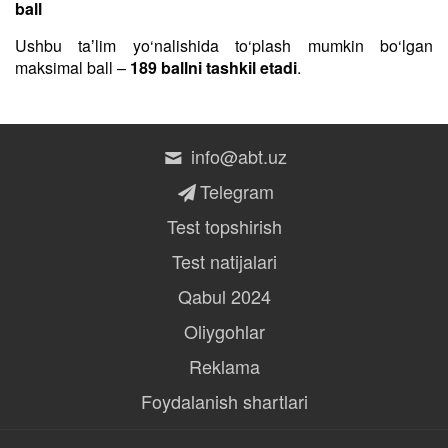
ball
Ushbu taʼlim yo‘nalishida to‘plash mumkin bo‘lgan
maksimal ball –
189 ballni tashkil etadi
.
info@abt.uz
Telegram
Test topshirish
Test natijalari
Qabul 2024
Oliygohlar
Reklama
Foydalanish shartlari