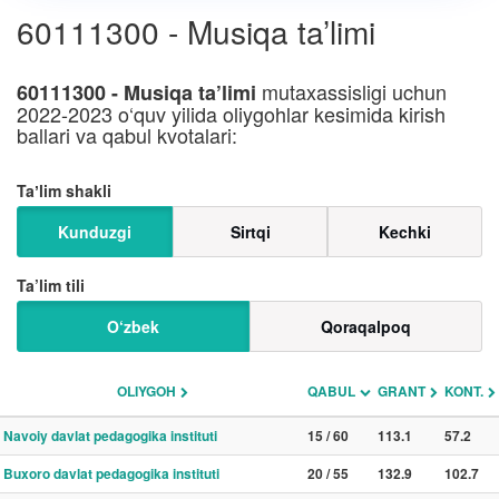
60111300 - Musiqa ta’limi
mutaxassisligi uchun
60111300 - Musiqa ta’limi
2022-2023 o‘quv yilida oliygohlar kesimida kirish
ballari va qabul kvotalari:
Taʼlim shakli
Kunduzgi
Sirtqi
Kechki
Ta’lim tili
O‘zbek
Qoraqalpoq
OLIYGOH
QABUL
GRANT
KONT.
Navoiy davlat pedagogika instituti
15 / 60
113.1
57.2
Buxoro davlat pedagogika instituti
20 / 55
132.9
102.7