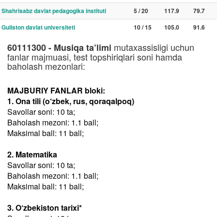
Shahrisabz davlat pedagogika instituti
5 / 20
117.9
79.7
Guliston davlat universiteti
10 / 15
105.0
91.6
mutaxassisligi uchun
60111300 - Musiqa ta’limi
fanlar majmuasi, test topshiriqlari soni hamda
baholash mezonlari:
MAJBURIY FANLAR bloki:
1. Ona tili (o‘zbek, rus, qoraqalpoq)
Savollar soni: 10 ta;
Baholash mezoni: 1.1 ball;
Maksimal ball: 11 ball;
2. Matematika
Savollar soni: 10 ta;
Baholash mezoni: 1.1 ball;
Maksimal ball: 11 ball;
3. O‘zbekiston tarixi*