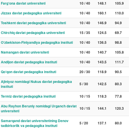
Farg‘ona davlat universiteti
10 / 40
148.1
105.9
Jizzax davlat pedagogika universiteti
10 / 40
160.1
110.0
Toshkent davlat pedagogika universiteti
10 / 40
146.9
94.9
Chirchiq davlat pedagogika universiteti
15 / 35
124.5
69.7
O‘zbekiston-Finlyandiya pedagogika instituti
10 / 40
136.5
98.8
Namangan davlat universiteti
10 / 40
140.7
105.8
Andijon davlat pedagogika instituti
10 / 40
143.5
111.7
Qo‘qon davlat pedagogika instituti
20 / 30
118.9
90.5
Ajiniyoz nomidagi Nukus davlat pedagogika
5 / 30
142.5
80.3
instituti
Termiz davlat pedagogika instituti
10 / 15
118.3
77.8
Abu Rayhon Beruniy nomidagi Urganch davlat
10 / 15
144.1
120.3
universiteti
Samarqand davlat universitetining Denov
5 / 20
137.1
80.0
tadbirkorlik va pedagogika instituti