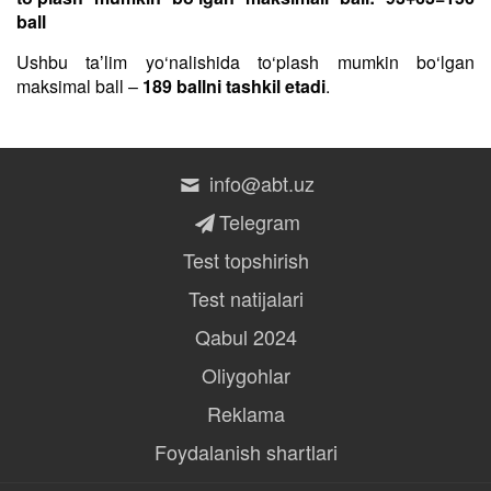
ball
Ushbu taʼlim yo‘nalishida to‘plash mumkin bo‘lgan
maksimal ball –
189 ballni tashkil etadi
.
info@abt.uz
Telegram
Test topshirish
Test natijalari
Qabul 2024
Oliygohlar
Reklama
Foydalanish shartlari