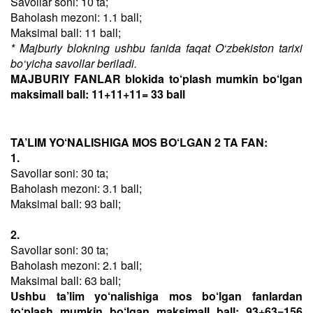
Savollar soni: 10 ta;
Baholash mezoni: 1.1 ball;
Maksimal ball: 11 ball;
* Majburiy blokning ushbu fanida faqat O‘zbekiston tarixi
bo‘yicha savollar beriladi.
MAJBURIY FANLAR blokida to‘plash mumkin bo‘lgan
maksimall ball: 11+11+11= 33 ball
TA’LIM YO‘NALISHIGA MOS BO‘LGAN 2 TA FAN:
1.
Savollar soni: 30 ta;
Baholash mezoni: 3.1 ball;
Maksimal ball: 93 ball;
2.
Savollar soni: 30 ta;
Baholash mezoni: 2.1 ball;
Maksimal ball: 63 ball;
Ushbu ta’lim yo‘nalishiga mos bo‘lgan fanlardan
to‘plash mumkin bo‘lgan maksimall ball: 93+63=156