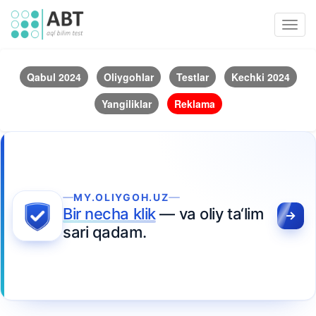
Toggl
navig
Qabul 2024
Oliygohlar
Testlar
Kechki 2024
Yangiliklar
Reklama
MY.OLIYGOH.UZ
Bir necha klik
— va oliy ta‘lim
sari qadam.