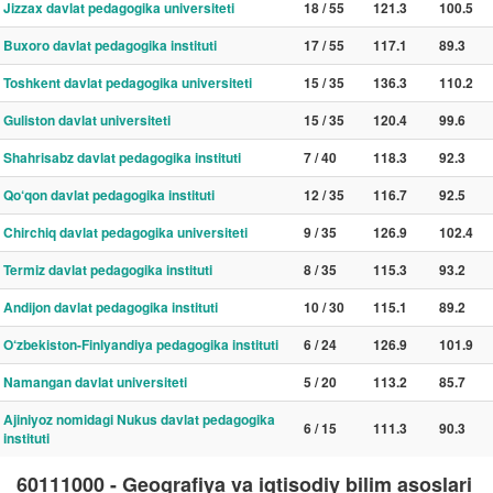
Jizzax davlat pedagogika universiteti
18 / 55
121.3
100.5
Buxoro davlat pedagogika instituti
17 / 55
117.1
89.3
Toshkent davlat pedagogika universiteti
15 / 35
136.3
110.2
Guliston davlat universiteti
15 / 35
120.4
99.6
Shahrisabz davlat pedagogika instituti
7 / 40
118.3
92.3
Qo‘qon davlat pedagogika instituti
12 / 35
116.7
92.5
Chirchiq davlat pedagogika universiteti
9 / 35
126.9
102.4
Termiz davlat pedagogika instituti
8 / 35
115.3
93.2
Andijon davlat pedagogika instituti
10 / 30
115.1
89.2
O‘zbekiston-Finlyandiya pedagogika instituti
6 / 24
126.9
101.9
Namangan davlat universiteti
5 / 20
113.2
85.7
Ajiniyoz nomidagi Nukus davlat pedagogika
6 / 15
111.3
90.3
instituti
60111000 - Geografiya va iqtisodiy bilim asoslari