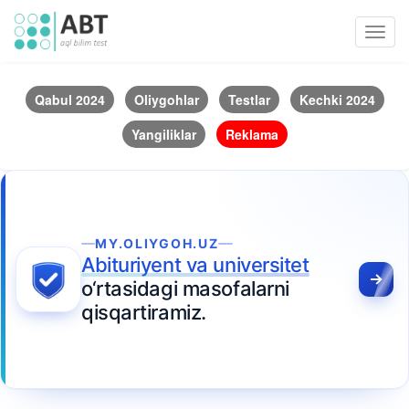
Toggl
navig
Qabul 2024
Oliygohlar
Testlar
Kechki 2024
Yangiliklar
Reklama
MY.OLIYGOH.UZ
Abituriyent va universitet
o‘rtasidagi masofalarni
qisqartiramiz.