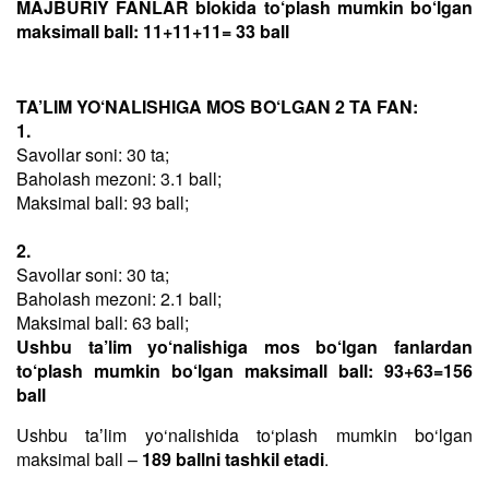
MAJBURIY FANLAR blokida to‘plash mumkin bo‘lgan
maksimall ball: 11+11+11= 33 ball
TA’LIM YO‘NALISHIGA MOS BO‘LGAN 2 TA FAN:
1.
Savollar soni: 30 ta;
Baholash mezoni: 3.1 ball;
Maksimal ball: 93 ball;
2.
Savollar soni: 30 ta;
Baholash mezoni: 2.1 ball;
Maksimal ball: 63 ball;
Ushbu ta’lim yo‘nalishiga mos bo‘lgan fanlardan
to‘plash mumkin bo‘lgan maksimall ball: 93+63=156
ball
Ushbu taʼlim yo‘nalishida to‘plash mumkin bo‘lgan
maksimal ball –
189 ballni tashkil etadi
.