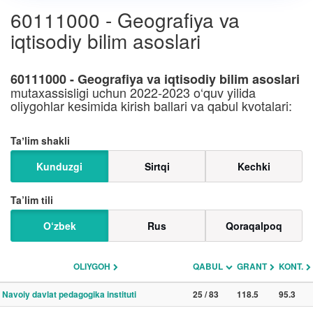
60111000 - Geografiya va
iqtisodiy bilim asoslari
60111000 - Geografiya va iqtisodiy bilim asoslari
mutaxassisligi uchun 2022-2023 o‘quv yilida
oliygohlar kesimida kirish ballari va qabul kvotalari:
Taʼlim shakli
Kunduzgi
Sirtqi
Kechki
Ta’lim tili
O‘zbek
Rus
Qoraqalpoq
OLIYGOH
QABUL
GRANT
KONT.
Navoiy davlat pedagogika instituti
25 / 83
118.5
95.3