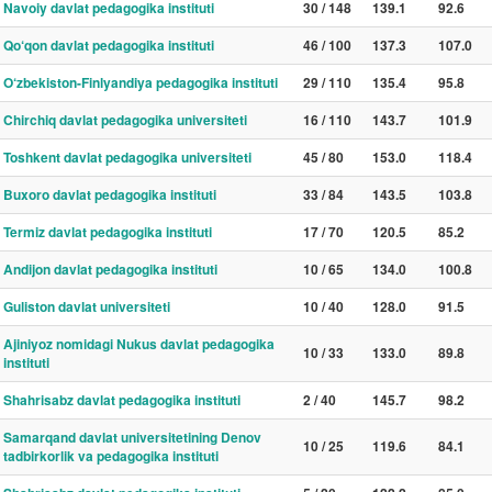
Navoiy davlat pedagogika instituti
30 / 148
139.1
92.6
Qo‘qon davlat pedagogika instituti
46 / 100
137.3
107.0
O‘zbekiston-Finlyandiya pedagogika instituti
29 / 110
135.4
95.8
Chirchiq davlat pedagogika universiteti
16 / 110
143.7
101.9
Toshkent davlat pedagogika universiteti
45 / 80
153.0
118.4
Buxoro davlat pedagogika instituti
33 / 84
143.5
103.8
Termiz davlat pedagogika instituti
17 / 70
120.5
85.2
Andijon davlat pedagogika instituti
10 / 65
134.0
100.8
Guliston davlat universiteti
10 / 40
128.0
91.5
Ajiniyoz nomidagi Nukus davlat pedagogika
10 / 33
133.0
89.8
instituti
Shahrisabz davlat pedagogika instituti
2 / 40
145.7
98.2
Samarqand davlat universitetining Denov
10 / 25
119.6
84.1
tadbirkorlik va pedagogika instituti