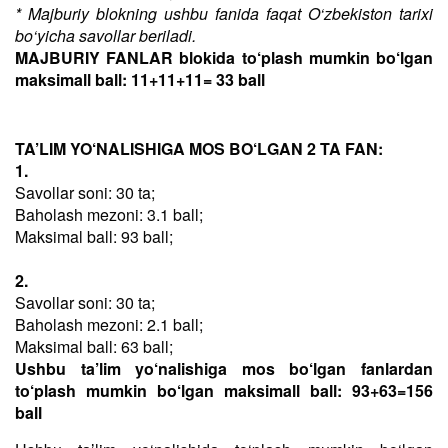
* Majburiy blokning ushbu fanida faqat O‘zbekiston tarixi
bo‘yicha savollar beriladi.
MAJBURIY FANLAR blokida to‘plash mumkin bo‘lgan
maksimall ball: 11+11+11= 33 ball
TA’LIM YO‘NALISHIGA MOS BO‘LGAN 2 TA FAN:
1.
Savollar soni: 30 ta;
Baholash mezoni: 3.1 ball;
Maksimal ball: 93 ball;
2.
Savollar soni: 30 ta;
Baholash mezoni: 2.1 ball;
Maksimal ball: 63 ball;
Ushbu ta’lim yo‘nalishiga mos bo‘lgan fanlardan
to‘plash mumkin bo‘lgan maksimall ball: 93+63=156
ball