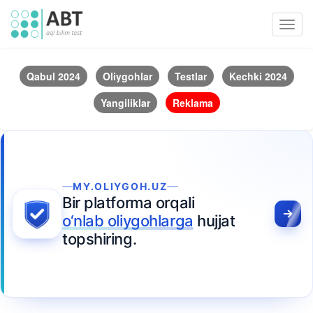
Toggl
navig
Qabul 2024
Oliygohlar
Testlar
Kechki 2024
Yangiliklar
Reklama
MY.OLIYGOH.UZ
Bir platforma orqali
o‘nlab oliygohlarga
hujjat
topshiring.