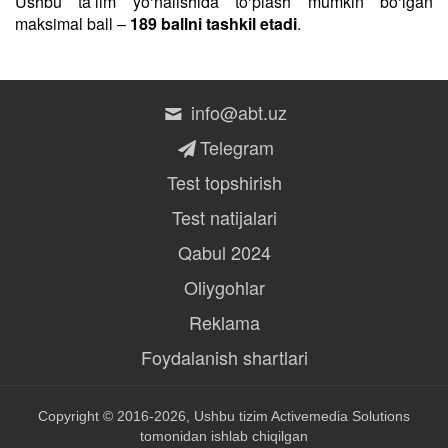
Ushbu taʼlim yo‘nalishida to‘plash mumkin bo‘lgan
maksimal ball –
189 ballni tashkil etadi
.
info@abt.uz
Telegram
Test topshirish
Test natijalari
Qabul 2024
Oliygohlar
Reklama
Foydalanish shartlari
Copyright © 2016-2026, Ushbu tizim
Activemedia Solutions
tomonidan ishlab chiqilgan