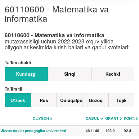
60110600 - Matematika va
informatika
60110600 - Matematika va informatika
mutaxassisligi uchun 2022-2023 o‘quv yilida
oliygohlar kesimida kirish ballari va qabul kvotalari:
Taʼlim shakli
Kunduzgi
Sirtqi
Kechki
Ta’lim tili
O‘zbek
Rus
Qoraqalpoq
Qozoq
Tojik
OLIYGOH
QABUL
GRANT
KONT.
Jizzax davlat pedagogika universiteti
48 / 140
128.0
92.4