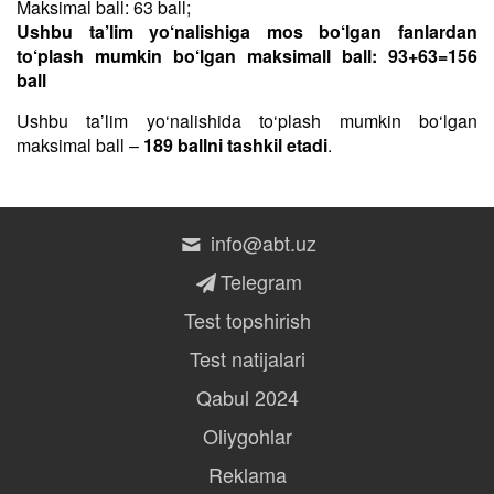
Maksimal ball: 63 ball;
Ushbu ta’lim yo‘nalishiga mos bo‘lgan fanlardan
to‘plash mumkin bo‘lgan maksimall ball: 93+63=156
ball
Ushbu taʼlim yo‘nalishida to‘plash mumkin bo‘lgan
maksimal ball –
189 ballni tashkil etadi
.
info@abt.uz
Telegram
Test topshirish
Test natijalari
Qabul 2024
Oliygohlar
Reklama