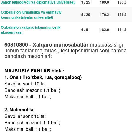
Jahon iqtisodiyoti va diplomatiya universiteti
3 / 25
189.0
180.6
O‘zbekiston jurnalistika va ommaviy
5 / 20
176.2
156.3
kommunikatsiyalar universiteti
O‘zbekiston xalqaro islomshunoslik
6 / 9
182.6
164.6
akademiyasi
mutaxassisligi
60310800 - Xalqaro munosabatlar
uchun fanlar majmuasi, test topshiriqlari soni hamda
baholash mezonlari:
MAJBURIY FANLAR bloki:
1. Ona tili (o‘zbek, rus, qoraqalpoq)
Savollar soni: 10 ta;
Baholash mezoni: 1.1 ball;
Maksimal ball: 11 ball;
2. Matematika
Savollar soni: 10 ta;
Baholash mezoni: 1.1 ball;
Maksimal ball: 11 ball;