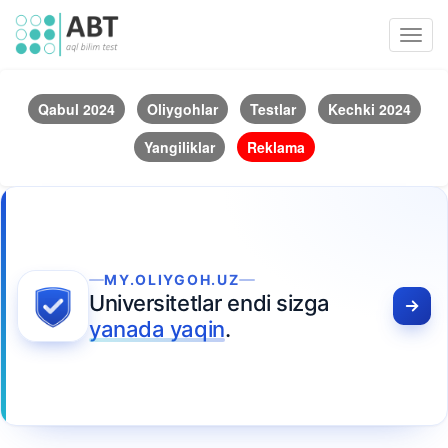
Toggl
navig
Qabul 2024
Oliygohlar
Testlar
Kechki 2024
Yangiliklar
Reklama
MY.OLIYGOH.UZ
Universitetlar endi sizga
yanada yaqin
.