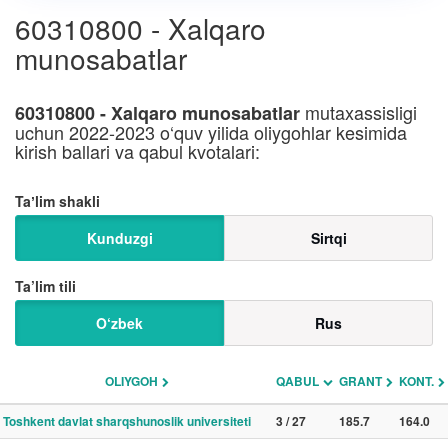
60310800 - Xalqaro
munosabatlar
mutaxassisligi
60310800 - Xalqaro munosabatlar
uchun 2022-2023 o‘quv yilida oliygohlar kesimida
kirish ballari va qabul kvotalari:
Taʼlim shakli
Kunduzgi
Sirtqi
Ta’lim tili
O‘zbek
Rus
OLIYGOH
QABUL
GRANT
KONT.
Toshkent davlat sharqshunoslik universiteti
3 / 27
185.7
164.0