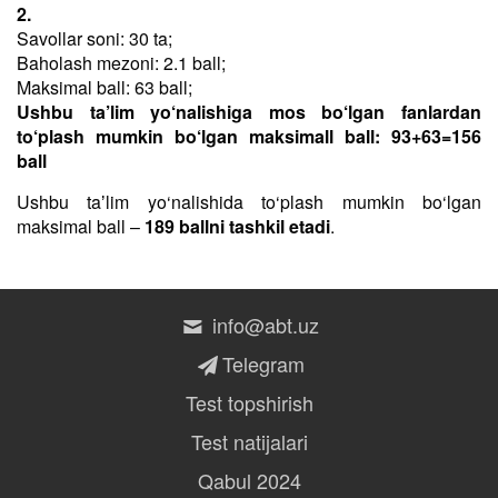
2.
Savollar soni: 30 ta;
Baholash mezoni: 2.1 ball;
Maksimal ball: 63 ball;
Ushbu ta’lim yo‘nalishiga mos bo‘lgan fanlardan
to‘plash mumkin bo‘lgan maksimall ball: 93+63=156
ball
Ushbu taʼlim yo‘nalishida to‘plash mumkin bo‘lgan
maksimal ball –
189 ballni tashkil etadi
.
info@abt.uz
Telegram
Test topshirish
Test natijalari
Qabul 2024