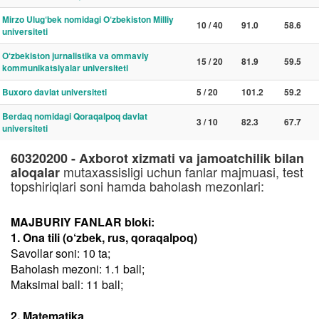
Mirzo Ulug‘bek nomidagi O‘zbekiston Milliy
10 / 40
91.0
58.6
universiteti
O‘zbekiston jurnalistika va ommaviy
15 / 20
81.9
59.5
kommunikatsiyalar universiteti
Buxoro davlat universiteti
5 / 20
101.2
59.2
Berdaq nomidagi Qoraqalpoq davlat
3 / 10
82.3
67.7
universiteti
60320200 - Axborot xizmati va jamoatchilik bilan
mutaxassisligi uchun fanlar majmuasi, test
aloqalar
topshiriqlari soni hamda baholash mezonlari:
MAJBURIY FANLAR bloki:
1. Ona tili (o‘zbek, rus, qoraqalpoq)
Savollar soni: 10 ta;
Baholash mezoni: 1.1 ball;
Maksimal ball: 11 ball;
2. Matematika