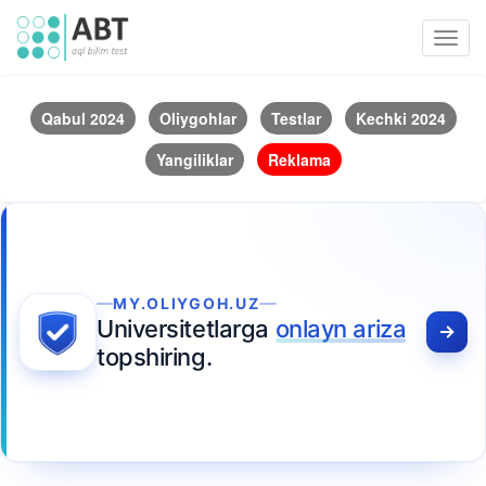
Toggl
navig
Qabul 2024
Oliygohlar
Testlar
Kechki 2024
Yangiliklar
Reklama
MY.OLIYGOH.UZ
Universitetlarga
onlayn ariza
topshiring.