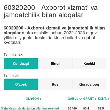
60320200 - Axborot xizmati va
jamoatchilik bilan aloqalar
60320200 - Axborot xizmati va jamoatchilik bilan
mutaxassisligi uchun 2022-2023 o‘quv
aloqalar
yilida oliygohlar kesimida kirish ballari va qabul
kvotalari:
Taʼlim shakli
Kunduzgi
Sirtqi
Kechki
Ta’lim tili
O‘zbek
Rus
Qoraqalpoq
OLIYGOH
QABUL
GRANT
KONT.
O‘zbekiston davlat jahon tillari universiteti
30 / 60
80.4
58.5