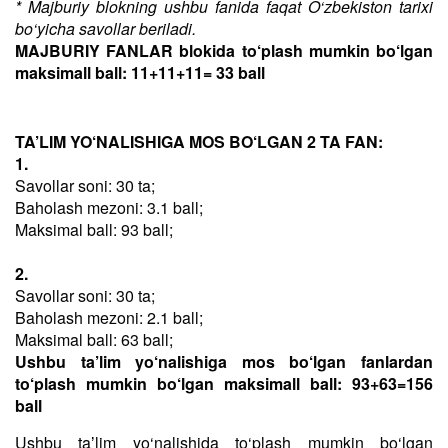
* Majburiy blokning ushbu fanida faqat O‘zbekiston tarixi
bo‘yicha savollar beriladi.
MAJBURIY FANLAR blokida to‘plash mumkin bo‘lgan
maksimall ball: 11+11+11= 33 ball
TA’LIM YO‘NALISHIGA MOS BO‘LGAN 2 TA FAN:
1.
Savollar soni: 30 ta;
Baholash mezoni: 3.1 ball;
Maksimal ball: 93 ball;
2.
Savollar soni: 30 ta;
Baholash mezoni: 2.1 ball;
Maksimal ball: 63 ball;
Ushbu ta’lim yo‘nalishiga mos bo‘lgan fanlardan
to‘plash mumkin bo‘lgan maksimall ball: 93+63=156
ball
Ushbu taʼlim yo‘nalishida to‘plash mumkin bo‘lgan