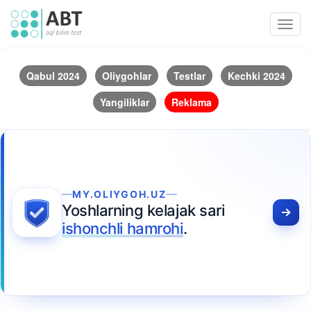
Toggl
navig
Qabul 2024
Oliygohlar
Testlar
Kechki 2024
Yangiliklar
Reklama
MY.OLIYGOH.UZ
Yoshlarning kelajak sari
ishonchli hamrohi
.