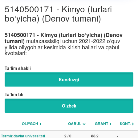
5140500171 - Kimyo (turlari
bo‘yicha) (Denov tumani)
5140500171 - Kimyo (turlari bo‘yicha) (Denov
mutaxassisligi uchun 2021-2022 o‘quv
tumani)
yilida oliygohlar kesimida kirish ballari va qabul
kvotalari:
Taʼlim shakli
Kunduzgi
Ta’lim tili
O‘zbek
OLIYGOH
QABUL
GRANT
KONT.
Termiz davlat universiteti
2 / 0
88.2
-