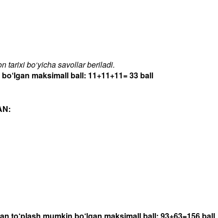
 tarixi bo‘yicha savollar beriladi.
‘lgan maksimall ball: 11+11+11= 33 ball
AN:
dan to‘plash mumkin bo‘lgan maksimall ball: 93+63=156 ball