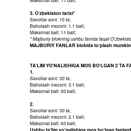
Maksimal ball: 11 ball;
3. O‘zbekiston tarixi*
Savollar soni: 10 ta;
Baholash mezoni: 1.1 ball;
Maksimal ball: 11 ball;
* Majburiy blokning ushbu fanida faqat O‘zbekiston
MAJBURIY FANLAR blokida to‘plash mumkin bo
TA’LIM YO‘NALISHIGA MOS BO‘LGAN 2 TA F
1.
Savollar soni: 30 ta;
Baholash mezoni: 3.1 ball;
Maksimal ball: 93 ball;
2.
Savollar soni: 30 ta;
Baholash mezoni: 2.1 ball;
Maksimal ball: 63 ball;
Ushbu ta’lim yo‘nalishiga mos bo‘lgan fanlar