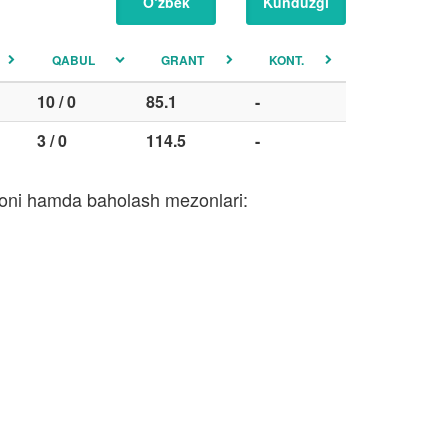
O‘zbek
Kunduzgi
QABUL
GRANT
KONT.
10 / 0
85.1
-
3 / 0
114.5
-
 soni hamda baholash mezonlari: