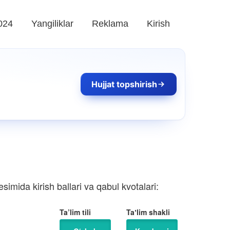
024
Yangiliklar
Reklama
Kirish
Hujjat topshirish
imida kirish ballari va qabul kvotalari:
Ta’lim tili
Taʼlim shakli