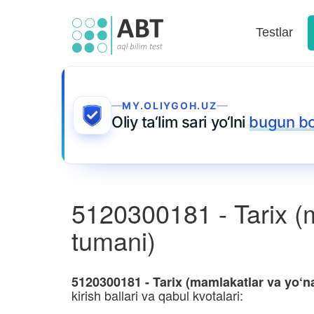
Testlar
MY.OLIYGOH.UZ
Oliy ta‘lim sari yo‘lni
bugun b
5120300181 - Tarix (m
tumani)
5120300181 - Tarix (mamlakatlar va yo‘na
kirish ballari va qabul kvotalari: