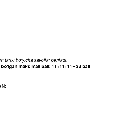
 tarixi bo‘yicha savollar beriladi.
‘lgan maksimall ball: 11+11+11= 33 ball
AN: