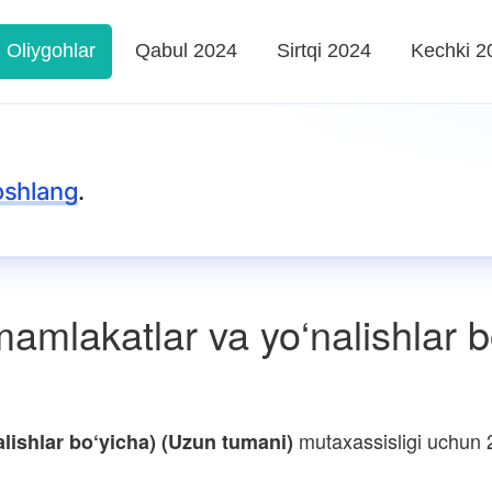
Oliygohlar
Qabul 2024
Sirtqi 2024
Kechki 2
oshlang
.
amlakatlar va yo‘nalishlar 
mutaxassisligi uchun 2
lishlar bo‘yicha) (Uzun tumani)