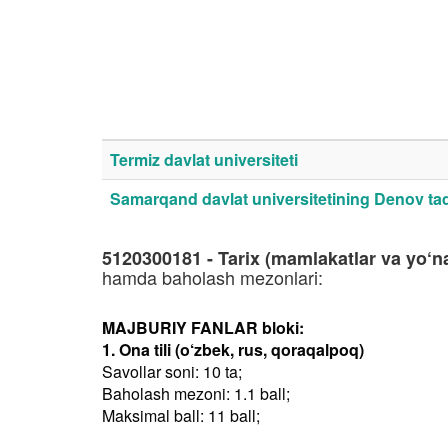
Termiz davlat universiteti
Samarqand davlat universitetining Denov tadb
5120300181 - Tarix (mamlakatlar va yo‘na
hamda baholash mezonlari:
MAJBURIY FANLAR bloki:
1. Ona tili (o‘zbek, rus, qoraqalpoq)
Savollar soni: 10 ta;
Baholash mezoni: 1.1 ball;
Maksimal ball: 11 ball;