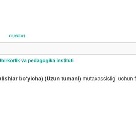
OLIYGOH
irkorlik va pedagogika instituti
mutaxassisligi uchun fa
lishlar bo‘yicha) (Uzun tumani)