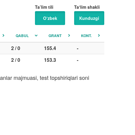
Ta’lim tili
Taʼlim shakli
O‘zbek
Kunduzgi
QABUL
GRANT
KONT.
2 / 0
155.4
-
2 / 0
153.3
-
nlar majmuasi, test topshiriqlari soni