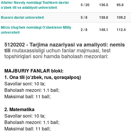
Alisher Navoiy nomidagi Toshkent davlat
5 / 20
136.5
95.6
o‘zbek tili va adabiyoti universiteti
Buxoro davlat universiteti
5 / 8
138.6
109.2
Mirzo Ulug‘bek nomidagi O‘zbekiston Milliy
2 / 8
148.1
112.4
universiteti
5120202 - Tarjima nazariyasi va amaliyoti: nemis
mutaxassisligi uchun fanlar majmuasi, test
tili
topshiriqlari soni hamda baholash mezonlari:
MAJBURIY FANLAR bloki:
1. Ona tili (o‘zbek, rus, qoraqalpoq)
Savollar soni: 10 ta;
Baholash mezoni: 1.1 ball;
Maksimal ball: 11 ball;
2. Matematika
Savollar soni: 10 ta;
Baholash mezoni: 1.1 ball;
Maksimal ball: 11 ball;