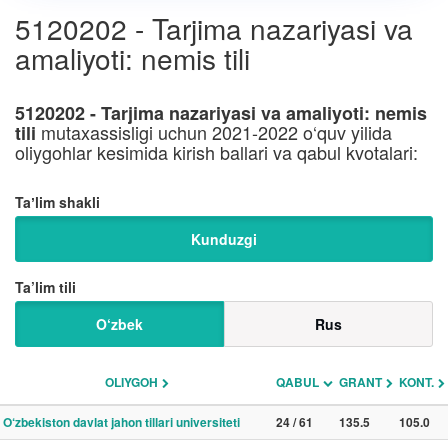
5120202 - Tarjima nazariyasi va
amaliyoti: nemis tili
5120202 - Tarjima nazariyasi va amaliyoti: nemis
mutaxassisligi uchun 2021-2022 o‘quv yilida
tili
oliygohlar kesimida kirish ballari va qabul kvotalari:
Taʼlim shakli
Kunduzgi
Ta’lim tili
O‘zbek
Rus
OLIYGOH
QABUL
GRANT
KONT.
O‘zbekiston davlat jahon tillari universiteti
24 / 61
135.5
105.0