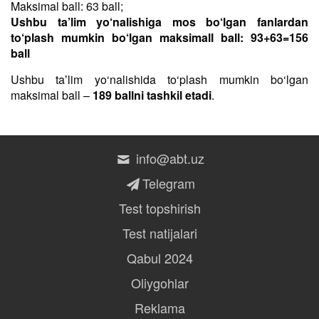
Maksimal ball: 63 ball;
Ushbu ta’lim yo‘nalishiga mos bo‘lgan fanlardan
to‘plash mumkin bo‘lgan maksimall ball: 93+63=156
ball
Ushbu taʼlim yo‘nalishida to‘plash mumkin bo‘lgan
maksimal ball –
189 ballni tashkil etadi
.
info@abt.uz
Telegram
Test topshirish
Test natijalari
Qabul 2024
Oliygohlar
Reklama