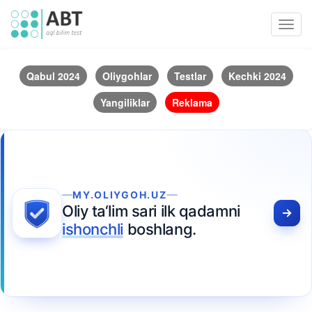
Toggl
navig
Qabul 2024
Oliygohlar
Testlar
Kechki 2024
Yangiliklar
Reklama
MY.OLIYGOH.UZ
Oliy ta‘lim sari ilk qadamni
ishonchli
boshlang.