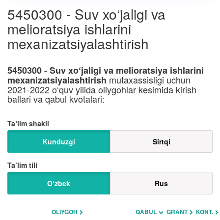
5450300 - Suv xo‘jaligi va
melioratsiya ishlarini
mexanizatsiyalashtirish
5450300 - Suv xo‘jaligi va melioratsiya ishlarini
mutaxassisligi uchun
mexanizatsiyalashtirish
2021-2022 o‘quv yilida oliygohlar kesimida kirish
ballari va qabul kvotalari:
Taʼlim shakli
Kunduzgi
Sirtqi
Ta’lim tili
O‘zbek
Rus
OLIYGOH
QABUL
GRANT
KONT.