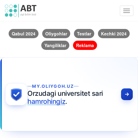
Toggl
navig
Qabul 2024
Oliygohlar
Testlar
Kechki 2024
Yangiliklar
Reklama
MY.OLIYGOH.UZ
Orzudagi universitet sari
hamrohingiz
.