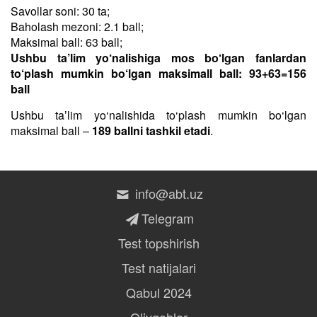
Savollar soni: 30 ta;
Baholash mezoni: 2.1 ball;
Maksimal ball: 63 ball;
Ushbu ta’lim yo‘nalishiga mos bo‘lgan fanlardan
to‘plash mumkin bo‘lgan maksimall ball: 93+63=156
ball
Ushbu taʼlim yo‘nalishida to‘plash mumkin bo‘lgan
maksimal ball –
189 ballni tashkil etadi
.
info@abt.uz
Telegram
Test topshirish
Test natijalari
Qabul 2024