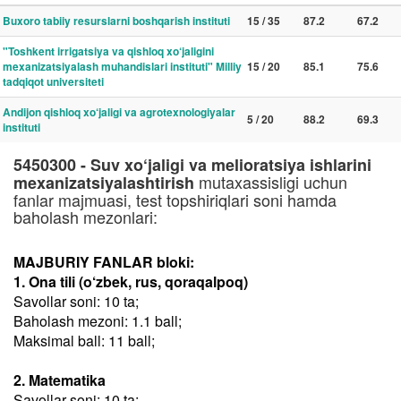
Buxoro tabiiy resurslarni boshqarish instituti
15 / 35
87.2
67.2
"Toshkent irrigatsiya va qishloq xo‘jaligini
mexanizatsiyalash muhandislari instituti" Milliy
15 / 20
85.1
75.6
tadqiqot universiteti
Andijon qishloq xo‘jaligi va agrotexnologiyalar
5 / 20
88.2
69.3
instituti
5450300 - Suv xo‘jaligi va melioratsiya ishlarini
mutaxassisligi uchun
mexanizatsiyalashtirish
fanlar majmuasi, test topshiriqlari soni hamda
baholash mezonlari:
MAJBURIY FANLAR bloki:
1. Ona tili (o‘zbek, rus, qoraqalpoq)
Savollar soni: 10 ta;
Baholash mezoni: 1.1 ball;
Maksimal ball: 11 ball;
2. Matematika
Savollar soni: 10 ta;