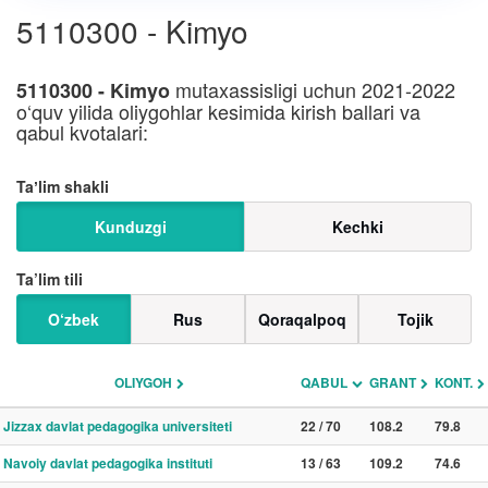
5110300 - Kimyo
mutaxassisligi uchun 2021-2022
5110300 - Kimyo
o‘quv yilida oliygohlar kesimida kirish ballari va
qabul kvotalari:
Taʼlim shakli
Kunduzgi
Kechki
Ta’lim tili
O‘zbek
Rus
Qoraqalpoq
Tojik
OLIYGOH
QABUL
GRANT
KONT.
Jizzax davlat pedagogika universiteti
22 / 70
108.2
79.8
Navoiy davlat pedagogika instituti
13 / 63
109.2
74.6