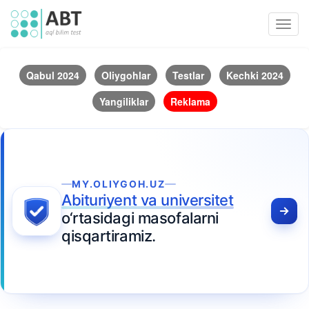
Toggl
navig
Qabul 2024
Oliygohlar
Testlar
Kechki 2024
Yangiliklar
Reklama
MY.OLIYGOH.UZ
Abituriyent va universitet
o‘rtasidagi masofalarni
qisqartiramiz.