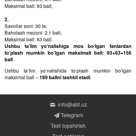
Maksimal ball: 93 ball;
2.
Savollar soni: 30 ta;
Baholash mezoni: 2.1 ball;
Maksimal ball: 63 ball;
Ushbu ta’lim yo‘nalishiga mos bo‘lgan fanlardan
to‘plash mumkin bo‘lgan maksimall ball: 93+63=156
ball
Ushbu taʼlim yo‘nalishida to‘plash mumkin bo‘lgan
maksimal ball –
189 ballni tashkil etadi
.
info@abt.uz
Telegram
Test topshirish