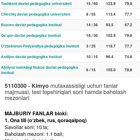
Toshkent davlat pedagogika universiteti
15 / 60
123.9
79.8
Chirchiq davlat pedagogika universiteti
8 / 55
113.4
77.7
Buxoro davlat pedagogika instituti
14 / 36
93.5
67.2
Qo‘qon davlat pedagogika instituti
18 / 30
102.9
79.8
O‘zbekiston-Finlyandiya pedagogika instituti
3 / 25
118.7
77.7
Andijon davlat pedagogika instituti
10 / 15
96.4
74.6
Ajiniyoz nomidagi Nukus davlat pedagogika
6 / 15
105.0
78.8
instituti
mutaxassisligi uchun fanlar
5110300 - Kimyo
majmuasi, test topshiriqlari soni hamda baholash
mezonlari:
MAJBURIY FANLAR bloki:
1. Ona tili (o‘zbek, rus, qoraqalpoq)
Savollar soni: 10 ta;
Baholash mezoni: 1.1 ball;