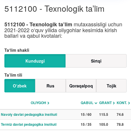
5112100 - Texnologik ta’lim
mutaxassisligi uchun
5112100 - Texnologik ta’lim
2021-2022 o‘quv yilida oliygohlar kesimida kirish
ballari va qabul kvotalari:
Taʼlim shakli
Kunduzgi
Sirtqi
Ta’lim tili
O‘zbek
Rus
Qoraqalpoq
Tojik
OLIYGOH
QABUL
GRANT
KONT.
Navoiy davlat pedagogika instituti
15 / 60
115.5
74.6
Termiz davlat pedagogika instituti
15 / 35
105.0
78.8