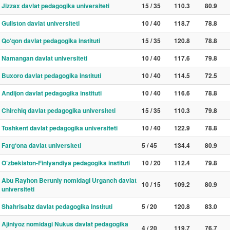
Jizzax davlat pedagogika universiteti
15 / 35
110.3
80.9
Guliston davlat universiteti
10 / 40
118.7
78.8
Qo‘qon davlat pedagogika instituti
15 / 35
120.8
78.8
Namangan davlat universiteti
10 / 40
117.6
79.8
Buxoro davlat pedagogika instituti
10 / 40
114.5
72.5
Andijon davlat pedagogika instituti
10 / 40
116.6
78.8
Chirchiq davlat pedagogika universiteti
15 / 35
110.3
79.8
Toshkent davlat pedagogika universiteti
10 / 40
122.9
78.8
Farg‘ona davlat universiteti
5 / 45
134.4
80.9
O‘zbekiston-Finlyandiya pedagogika instituti
10 / 20
112.4
79.8
Abu Rayhon Beruniy nomidagi Urganch davlat
10 / 15
109.2
80.9
universiteti
Shahrisabz davlat pedagogika instituti
5 / 20
120.8
83.0
Ajiniyoz nomidagi Nukus davlat pedagogika
4 / 20
119.7
76.7