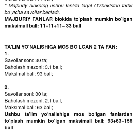
* Majburiy blokning ushbu fanida faqat O‘zbekiston tarixi
bo‘yicha savollar beriladi.
MAJBURIY FANLAR blokida to‘plash mumkin bo‘lgan
maksimall ball: 11+11+11= 33 ball
TA’LIM YO‘NALISHIGA MOS BO‘LGAN 2 TA FAN:
1.
Savollar soni: 30 ta;
Baholash mezoni: 3.1 ball;
Maksimal ball: 93 ball;
2.
Savollar soni: 30 ta;
Baholash mezoni: 2.1 ball;
Maksimal ball: 63 ball;
Ushbu ta’lim yo‘nalishiga mos bo‘lgan fanlardan
to‘plash mumkin bo‘lgan maksimall ball: 93+63=156
ball