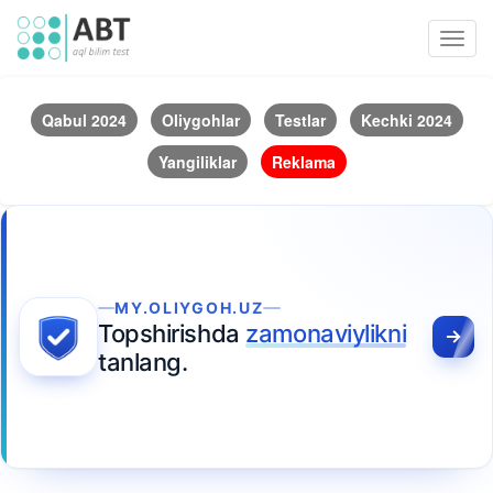
Toggl
navig
Qabul 2024
Oliygohlar
Testlar
Kechki 2024
Yangiliklar
Reklama
MY.OLIYGOH.UZ
Topshirishda
zamonaviylikni
tanlang.