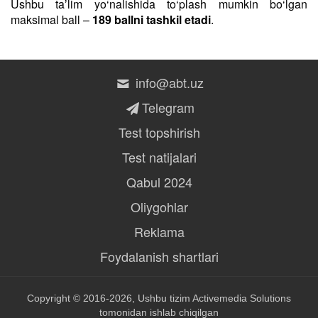
Ushbu taʼlim yo‘nalishida to‘plash mumkin bo‘lgan
maksimal ball –
189 ballni tashkil etadi
.
info@abt.uz
Telegram
Test topshirish
Test natijalari
Qabul 2024
Oliygohlar
Reklama
Foydalanish shartlari
Copyright © 2016-2026, Ushbu tizim
Activemedia Solutions
tomonidan ishlab chiqilgan