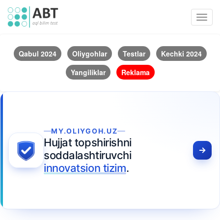
Toggl
navig
Qabul 2024
Oliygohlar
Testlar
Kechki 2024
Yangiliklar
Reklama
MY.OLIYGOH.UZ
Hujjat topshirishni
soddalashtiruvchi
innovatsion tizim
.