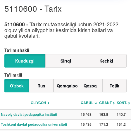
5110600 - Tarix
mutaxassisligi uchun 2021-2022
5110600 - Tarix
o‘quv yilida oliygohlar kesimida kirish ballari va
qabul kvotalari:
Taʼlim shakli
Kunduzgi
Sirtqi
Kechki
Ta’lim tili
O‘zbek
Rus
Qoraqalpoq
Qozoq
Tojik
OLIYGOH
QABUL
GRANT
KONT.
Navoiy davlat pedagogika instituti
15 / 68
163.8
140.7
Toshkent davlat pedagogika universiteti
15 / 35
171.2
151.2