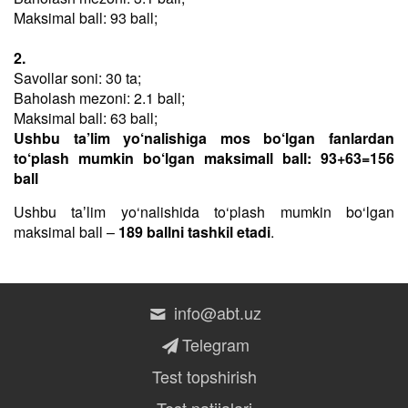
Maksimal ball: 93 ball;
2.
Savollar soni: 30 ta;
Baholash mezoni: 2.1 ball;
Maksimal ball: 63 ball;
Ushbu ta’lim yo‘nalishiga mos bo‘lgan fanlardan
to‘plash mumkin bo‘lgan maksimall ball: 93+63=156
ball
Ushbu taʼlim yo‘nalishida to‘plash mumkin bo‘lgan
maksimal ball –
189 ballni tashkil etadi
.
info@abt.uz
Telegram
Test topshirish