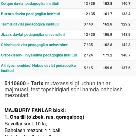
Qo‘qon davlat pedagogika instituti
13 / 35
162.8
140.7
Buxoro davlat pedagogika instituti
12 / 35
161.7
133.4
Termiz davlat pedagogika instituti
3 / 40
162.8
129.2
Jizzax davlat pedagogika universiteti
12 / 30
165.9
143.9
Chirchiq davlat pedagogika universiteti
7 / 35
162.8
142.8
O‘zbekiston-Finlyandiya pedagogika instituti
2 / 24
171.2
140.7
Ajiniyoz nomidagi Nukus davlat pedagogika
5 / 15
159.6
137.6
instituti
mutaxassisligi uchun fanlar
5110600 - Tarix
majmuasi, test topshiriqlari soni hamda baholash
mezonlari:
MAJBURIY FANLAR bloki:
1. Ona tili (o‘zbek, rus, qoraqalpoq)
Savollar soni: 10 ta;
Baholash mezoni: 1.1 ball;