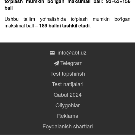
to‘plash mumkin bo‘lgan maksimall ball: 93+63=156
ball
Ushbu taʼlim yo‘nalishida to‘plash mumkin bo‘lgan
maksimal ball –
189 ballni tashkil etadi
.
info@abt.uz
Telegram
Test topshirish
Test natijalari
Qabul 2024
Oliygohlar
Reklama
Foydalanish shartlari