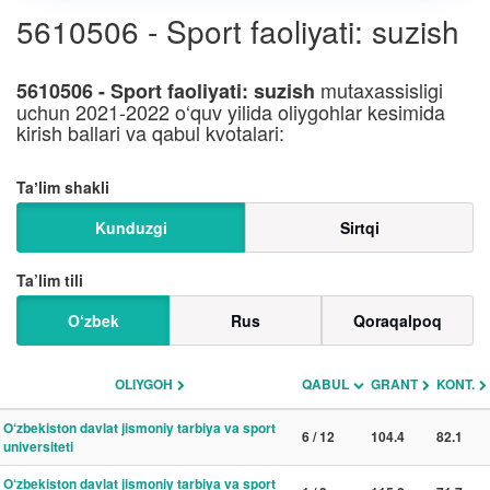
5610506 - Sport faoliyati: suzish
mutaxassisligi
5610506 - Sport faoliyati: suzish
uchun 2021-2022 o‘quv yilida oliygohlar kesimida
kirish ballari va qabul kvotalari:
Taʼlim shakli
Kunduzgi
Sirtqi
Ta’lim tili
O‘zbek
Rus
Qoraqalpoq
OLIYGOH
QABUL
GRANT
KONT.
O‘zbekiston davlat jismoniy tarbiya va sport
6 / 12
104.4
82.1
universiteti
O‘zbekiston davlat jismoniy tarbiya va sport