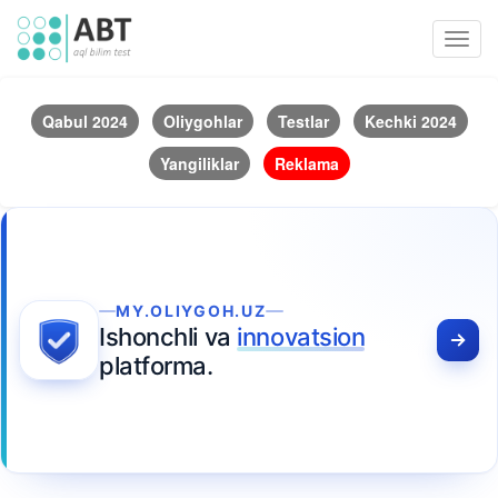
Toggl
navig
Qabul 2024
Oliygohlar
Testlar
Kechki 2024
Yangiliklar
Reklama
MY.OLIYGOH.UZ
Ishonchli va
innovatsion
platforma.