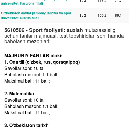
1 / 3
115.2
71.7
universiteti Farg‘ona filiali
O‘zbekiston davlat jismoniy tarbiya va sport
1 / 2
100.2
86.1
universiteti Nukus filiali
mutaxassisligi
5610506 - Sport faoliyati: suzish
uchun fanlar majmuasi, test topshiriqlari soni hamda
baholash mezonlari:
MAJBURIY FANLAR bloki:
1. Ona tili (o‘zbek, rus, qoraqalpoq)
Savollar soni: 10 ta;
Baholash mezoni: 1.1 ball;
Maksimal ball: 11 ball;
2. Matematika
Savollar soni: 10 ta;
Baholash mezoni: 1.1 ball;
Maksimal ball: 11 ball;
3. O‘zbekiston tarixi*