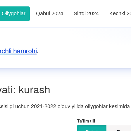
Oliygohlar
Qabul 2024
Sirtqi 2024
Kechki 2
nchli hamrohi
.
ati: kurash
isligi uchun 2021-2022 o‘quv yilida oliygohlar kesimida ki
Ta’lim tili