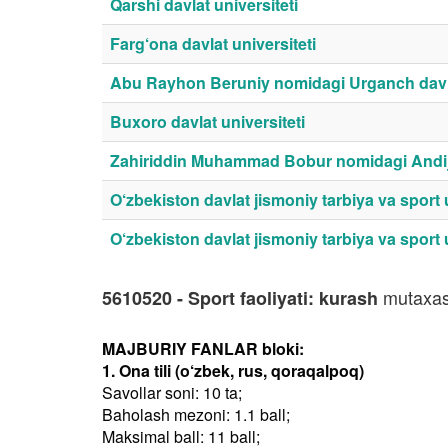
Qarshi davlat universiteti
Farg‘ona davlat universiteti
Abu Rayhon Beruniy nomidagi Urganch davla
Buxoro davlat universiteti
Zahiriddin Muhammad Bobur nomidagi Andijo
O‘zbekiston davlat jismoniy tarbiya va sport un
O‘zbekiston davlat jismoniy tarbiya va sport u
mutaxass
5610520 - Sport faoliyati: kurash
MAJBURIY FANLAR bloki:
1. Ona tili (o‘zbek, rus, qoraqalpoq)
Savollar soni: 10 ta;
Baholash mezoni: 1.1 ball;
Maksimal ball: 11 ball;