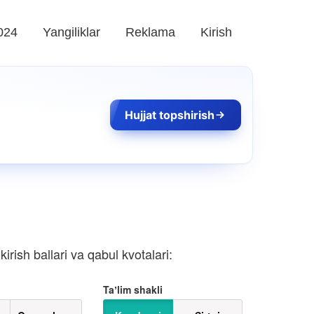
024
Yangiliklar
Reklama
Kirish
Hujjat topshirish
rish ballari va qabul kvotalari:
Taʼlim shakli