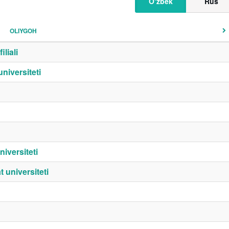
O‘zbek
Rus
OLIYGOH
liali
niversiteti
iversiteti
universiteti