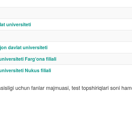
t universiteti
n davlat universiteti
iversiteti Farg‘ona filiali
niversiteti Nukus filiali
isligi uchun fanlar majmuasi, test topshiriqlari soni ha