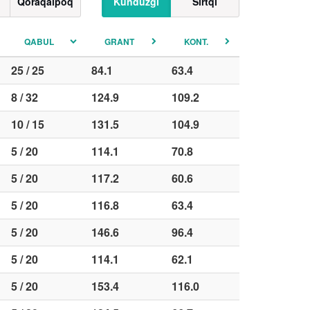
Qoraqalpoq
Kunduzgi
Sirtqi
QABUL
GRANT
KONT.
25 / 25
84.1
63.4
8 / 32
124.9
109.2
10 / 15
131.5
104.9
5 / 20
114.1
70.8
5 / 20
117.2
60.6
5 / 20
116.8
63.4
5 / 20
146.6
96.4
5 / 20
114.1
62.1
5 / 20
153.4
116.0