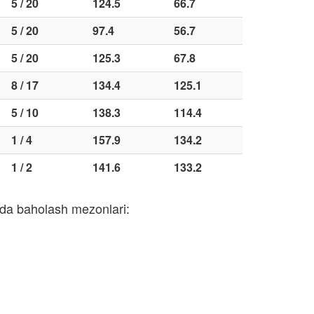
5 / 20
124.5
66.7
5 / 20
97.4
56.7
5 / 20
125.3
67.8
8 / 17
134.4
125.1
5 / 10
138.3
114.4
1 / 4
157.9
134.2
1 / 2
141.6
133.2
mda baholash mezonlari: