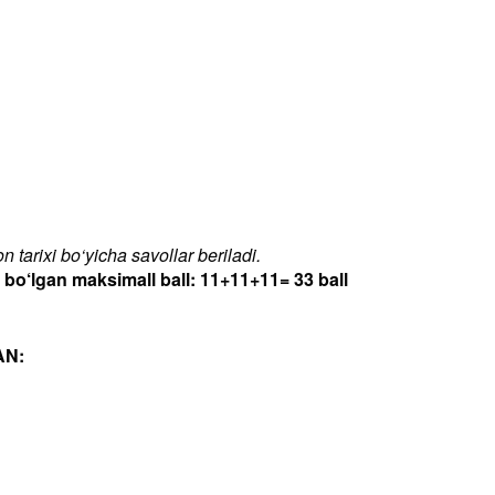
 tarixi bo‘yicha savollar beriladi.
‘lgan maksimall ball: 11+11+11= 33 ball
AN: