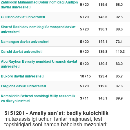
Zahiriddin Muhammad Bobur nomidagi Andijon
5 / 20
119.5
68.0
davlat universiteti
Guliston davlat universiteti
5 / 20
145.3
92.5
Sharof Rashidov nomidagi Samarqand davlat
5 / 20
130.1
88.6
universiteti
Namangan davlat universiteti
5 / 20
144.1
73.1
Qarshi davlat universiteti
5 / 20
139.8
110.3
Abu Rayhon Beruniy nomidagi Urganch davlat
5 / 20
130.4
83.0
universiteti
Buxoro davlat universiteti
10 / 15
123.4
85.7
Farg‘ona davlat universiteti
5 / 20
119.6
87.6
Kamoliddin Behzod nomidagi Milliy rassomlik
3 / 11
145.1
89.9
va dizayn instituti
5151201 - Amaliy san`at: badiiy kulolchilik
mutaxassisligi uchun fanlar majmuasi, test
topshiriqlari soni hamda baholash mezonlari: