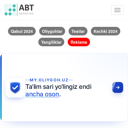
Toggl
navig
Qabul 2024
Oliygohlar
Testlar
Kechki 2024
Yangiliklar
Reklama
MY.OLIYGOH.UZ
Ta‘lim sari yo‘lingiz endi
ancha oson
.