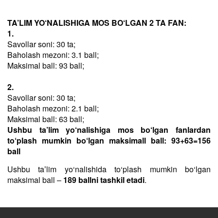
TA’LIM YO‘NALISHIGA MOS BO‘LGAN 2 TA FAN:
1.
Savollar soni: 30 ta;
Baholash mezoni: 3.1 ball;
Maksimal ball: 93 ball;
2.
Savollar soni: 30 ta;
Baholash mezoni: 2.1 ball;
Maksimal ball: 63 ball;
Ushbu ta’lim yo‘nalishiga mos bo‘lgan fanlardan
to‘plash mumkin bo‘lgan maksimall ball: 93+63=156
ball
Ushbu taʼlim yo‘nalishida to‘plash mumkin bo‘lgan
maksimal ball –
189 ballni tashkil etadi
.