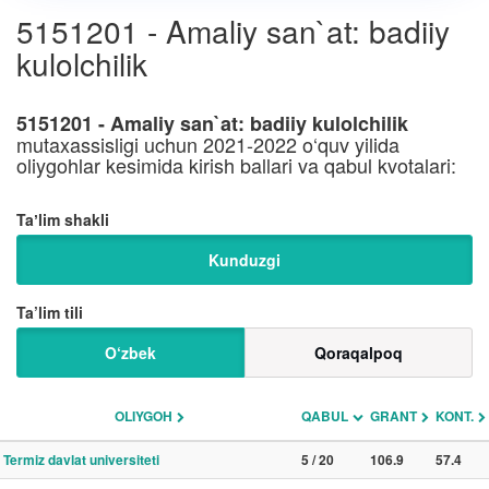
5151201 - Amaliy san`at: badiiy
kulolchilik
5151201 - Amaliy san`at: badiiy kulolchilik
mutaxassisligi uchun 2021-2022 o‘quv yilida
oliygohlar kesimida kirish ballari va qabul kvotalari:
Taʼlim shakli
Kunduzgi
Ta’lim tili
O‘zbek
Qoraqalpoq
OLIYGOH
QABUL
GRANT
KONT.
Termiz davlat universiteti
5 / 20
106.9
57.4