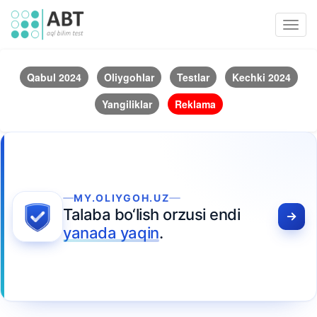
Toggl
navig
Qabul 2024
Oliygohlar
Testlar
Kechki 2024
Yangiliklar
Reklama
MY.OLIYGOH.UZ
Talaba bo‘lish orzusi endi
yanada yaqin
.