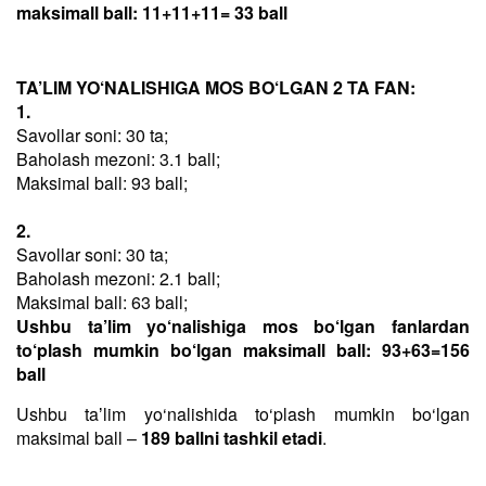
maksimall ball: 11+11+11= 33 ball
TA’LIM YO‘NALISHIGA MOS BO‘LGAN 2 TA FAN:
1.
Savollar soni: 30 ta;
Baholash mezoni: 3.1 ball;
Maksimal ball: 93 ball;
2.
Savollar soni: 30 ta;
Baholash mezoni: 2.1 ball;
Maksimal ball: 63 ball;
Ushbu ta’lim yo‘nalishiga mos bo‘lgan fanlardan
to‘plash mumkin bo‘lgan maksimall ball: 93+63=156
ball
Ushbu taʼlim yo‘nalishida to‘plash mumkin bo‘lgan
maksimal ball –
189 ballni tashkil etadi
.