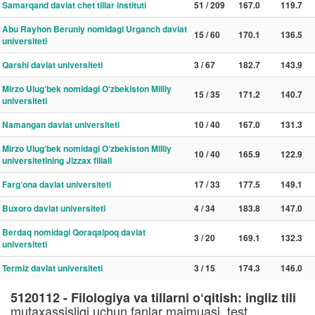
Samarqand davlat chet tillar instituti
51 / 209
167.0
119.7
Abu Rayhon Beruniy nomidagi Urganch davlat
15 / 60
170.1
136.5
universiteti
Qarshi davlat universiteti
3 / 67
182.7
143.9
Mirzo Ulug‘bek nomidagi O‘zbekiston Milliy
15 / 35
171.2
140.7
universiteti
Namangan davlat universiteti
10 / 40
167.0
131.3
Mirzo Ulug‘bek nomidagi O‘zbekiston Milliy
10 / 40
165.9
122.9
universitetining Jizzax filiali
Farg‘ona davlat universiteti
17 / 33
177.5
149.1
Buxoro davlat universiteti
4 / 34
183.8
147.0
Berdaq nomidagi Qoraqalpoq davlat
3 / 20
169.1
132.3
universiteti
Termiz davlat universiteti
3 / 15
174.3
146.0
5120112 - Filologiya va tillarni o‘qitish: ingliz tili
mutaxassisligi uchun fanlar majmuasi, test