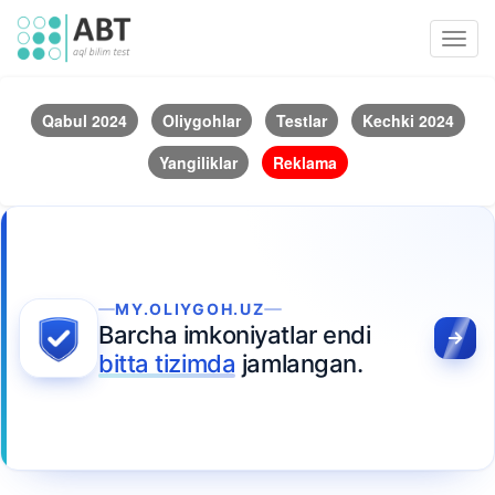
Toggl
navig
Qabul 2024
Oliygohlar
Testlar
Kechki 2024
Yangiliklar
Reklama
MY.OLIYGOH.UZ
Barcha imkoniyatlar endi
bitta tizimda
jamlangan.