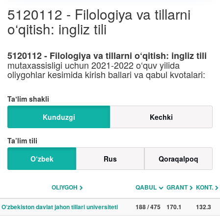
5120112 - Filologiya va tillarni
o‘qitish: ingliz tili
5120112 - Filologiya va tillarni o‘qitish: ingliz tili
mutaxassisligi uchun 2021-2022 o‘quv yilida
oliygohlar kesimida kirish ballari va qabul kvotalari:
Taʼlim shakli
Kunduzgi
Kechki
Ta’lim tili
O‘zbek
Rus
Qoraqalpoq
OLIYGOH
QABUL
GRANT
KONT.
O‘zbekiston davlat jahon tillari universiteti
188 / 475
170.1
132.3