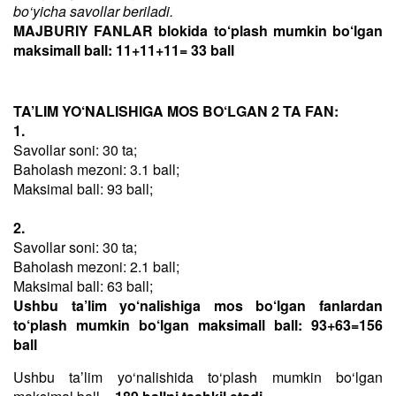
bo‘yicha savollar beriladi.
MAJBURIY FANLAR blokida to‘plash mumkin bo‘lgan
maksimall ball: 11+11+11= 33 ball
TA’LIM YO‘NALISHIGA MOS BO‘LGAN 2 TA FAN:
1.
Savollar soni: 30 ta;
Baholash mezoni: 3.1 ball;
Maksimal ball: 93 ball;
2.
Savollar soni: 30 ta;
Baholash mezoni: 2.1 ball;
Maksimal ball: 63 ball;
Ushbu ta’lim yo‘nalishiga mos bo‘lgan fanlardan
to‘plash mumkin bo‘lgan maksimall ball: 93+63=156
ball
Ushbu taʼlim yo‘nalishida to‘plash mumkin bo‘lgan