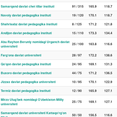
Samarqand davlat chet tillar instituti
91 / 315
165.9
118.7
Navoiy davlat pedagogika instituti
19 / 120
170.1
118.7
Shahrisabz davlat pedagogika instituti
8 / 125
171.2
121.8
Andijon davlat pedagogika instituti
15 / 110
173.3
134.4
Abu Rayhon Beruniy nomidagi Urganch davlat
25 / 100
163.8
116.6
universiteti
Farg‘ona davlat universiteti
28 / 97
172.2
138.6
Qo‘qon davlat pedagogika instituti
24 / 95
169.1
131.3
Buxoro davlat pedagogika instituti
44 / 75
171.2
136.5
Jizzax davlat pedagogika universiteti
10 / 95
170.1
122.9
Termiz davlat pedagogika instituti
12 / 90
165.9
127.1
Mirzo Ulug‘bek nomidagi O‘zbekiston Milliy
25 / 75
169.1
127.1
universiteti
Samarqand davlat universiteti Kattaqo‘rg‘on
50 / 50
156.5
116.6