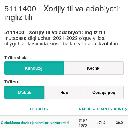
5111400 - Xorijiy til va adabiyoti:
ingliz tili
5111400 - Xorijiy til va adabiyoti: ingliz tili
mutaxassisligi uchun 2021-2022 o‘quv yilida
oliygohlar kesimida kirish ballari va qabul kvotalari:
Taʼlim shakli
Kunduzgi
Kechki
Ta’lim tili
O‘zbek
Rus
Qoraqalpoq
OLIYGOH
QABUL
GRANT
KONT.
315 /
O‘zbekiston davlat jahon tillari universiteti
171.2
130.2
1070