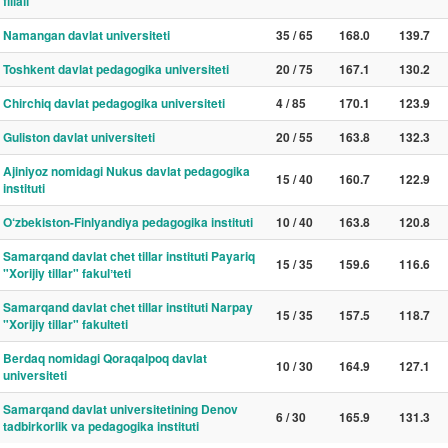
filiali
Namangan davlat universiteti
35 / 65
168.0
139.7
Toshkent davlat pedagogika universiteti
20 / 75
167.1
130.2
Chirchiq davlat pedagogika universiteti
4 / 85
170.1
123.9
Guliston davlat universiteti
20 / 55
163.8
132.3
Ajiniyoz nomidagi Nukus davlat pedagogika
15 / 40
160.7
122.9
instituti
O‘zbekiston-Finlyandiya pedagogika instituti
10 / 40
163.8
120.8
Samarqand davlat chet tillar instituti Payariq
15 / 35
159.6
116.6
"Xorijiy tillar" fakulʼteti
Samarqand davlat chet tillar instituti Narpay
15 / 35
157.5
118.7
"Xorijiy tillar" fakulteti
Berdaq nomidagi Qoraqalpoq davlat
10 / 30
164.9
127.1
universiteti
Samarqand davlat universitetining Denov
6 / 30
165.9
131.3
tadbirkorlik va pedagogika instituti