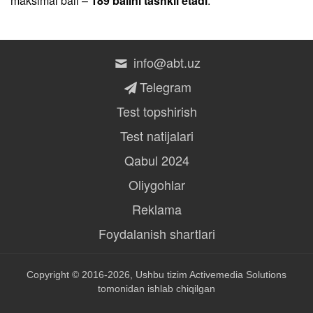
maksimal ball –
189 ballni tashkil etadi
.
info@abt.uz
Telegram
Test topshirish
Test natijalari
Qabul 2024
Oliygohlar
Reklama
Foydalanish shartlari
Copyright © 2016-2026, Ushbu tizim
Activemedia Solutions
tomonidan ishlab chiqilgan