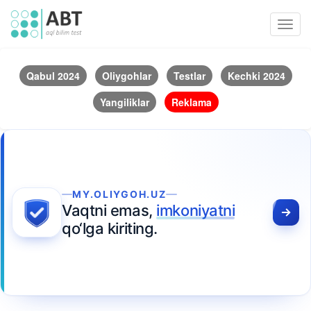
Toggl
navig
Qabul 2024
Oliygohlar
Testlar
Kechki 2024
Yangiliklar
Reklama
MY.OLIYGOH.UZ
Vaqtni emas,
imkoniyatni
qo‘lga kiriting.