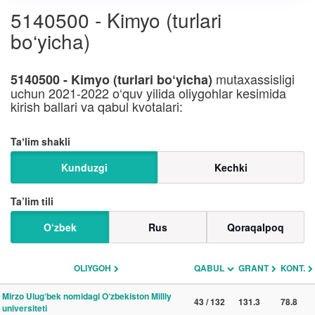
5140500 - Kimyo (turlari
bo‘yicha)
mutaxassisligi
5140500 - Kimyo (turlari bo‘yicha)
uchun 2021-2022 o‘quv yilida oliygohlar kesimida
kirish ballari va qabul kvotalari:
Taʼlim shakli
Kunduzgi
Kechki
Ta’lim tili
O‘zbek
Rus
Qoraqalpoq
OLIYGOH
QABUL
GRANT
KONT.
Mirzo Ulug‘bek nomidagi O‘zbekiston Milliy
43 / 132
131.3
78.8
universiteti