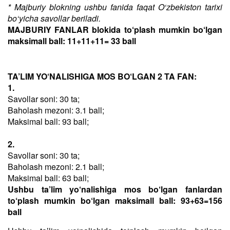
* Majburiy blokning ushbu fanida faqat O‘zbekiston tarixi
bo‘yicha savollar beriladi.
MAJBURIY FANLAR blokida to‘plash mumkin bo‘lgan
maksimall ball: 11+11+11= 33 ball
TA’LIM YO‘NALISHIGA MOS BO‘LGAN 2 TA FAN:
1.
Savollar soni: 30 ta;
Baholash mezoni: 3.1 ball;
Maksimal ball: 93 ball;
2.
Savollar soni: 30 ta;
Baholash mezoni: 2.1 ball;
Maksimal ball: 63 ball;
Ushbu ta’lim yo‘nalishiga mos bo‘lgan fanlardan
to‘plash mumkin bo‘lgan maksimall ball: 93+63=156
ball