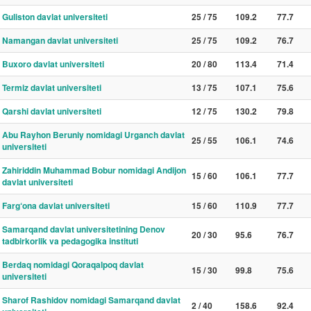
Guliston davlat universiteti
25 / 75
109.2
77.7
Namangan davlat universiteti
25 / 75
109.2
76.7
Buxoro davlat universiteti
20 / 80
113.4
71.4
Termiz davlat universiteti
13 / 75
107.1
75.6
Qarshi davlat universiteti
12 / 75
130.2
79.8
Abu Rayhon Beruniy nomidagi Urganch davlat
25 / 55
106.1
74.6
universiteti
Zahiriddin Muhammad Bobur nomidagi Andijon
15 / 60
106.1
77.7
davlat universiteti
Farg‘ona davlat universiteti
15 / 60
110.9
77.7
Samarqand davlat universitetining Denov
20 / 30
95.6
76.7
tadbirkorlik va pedagogika instituti
Berdaq nomidagi Qoraqalpoq davlat
15 / 30
99.8
75.6
universiteti
Sharof Rashidov nomidagi Samarqand davlat
2 / 40
158.6
92.4