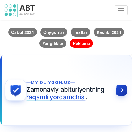
Toggl
navig
Qabul 2024
Oliygohlar
Testlar
Kechki 2024
Yangiliklar
Reklama
MY.OLIYGOH.UZ
Zamonaviy abituriyentning
raqamli yordamchisi
.