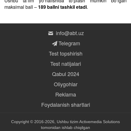
Ushbu taʼlim yo‘nalishida to‘plash mumkin bo‘lgan
maksimal ball –
189 ballni tashkil etadi
.
info@abt.uz
Telegram
Test topshirish
Test natijalari
Qabul 2024
Oliygohlar
Reklama
Foydalanish shartlari
Copyright © 2016-2026, Ushbu tizim
Activemedia Solutions
tomonidan ishlab chiqilgan