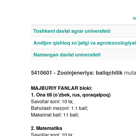
O
Toshkent davlat agrar universiteti
Andijon qishloq xo‘jaligi va agrotexnologiyala
Namangan davlat universiteti
mutax
5410601 - Zooinjeneriya: baliqchilik
MAJBURIY FANLAR bloki:
1. Ona tili (o‘zbek, rus, qoraqalpoq)
Savollar soni: 10 ta;
Baholash mezoni: 1.1 ball;
Maksimal ball: 11 ball;
2. Matematika
Savollar soni: 10 ta;