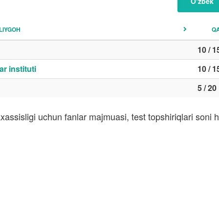
O‘zbek
LIYGOH
Q
10 / 1
r instituti
10 / 1
5 / 20
assisligi uchun fanlar majmuasi, test topshiriqlari son