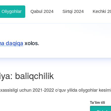
Oliygohlar
Qabul 2024
Sirtqi 2024
Kechki 2
ha daqiqa
xolos.
a: baliqchilik
assisligi uchun 2021-2022 o‘quv yilida oliygohlar kesimida
Ta’lim tili