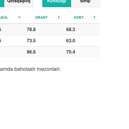
Qoraqalpoq
Kunduzgi
Sirtqi
ABUL
GRANT
KONT.
5
78.8
68.3
5
73.5
63.0
96.6
70.4
i hamda baholash mezonlari: