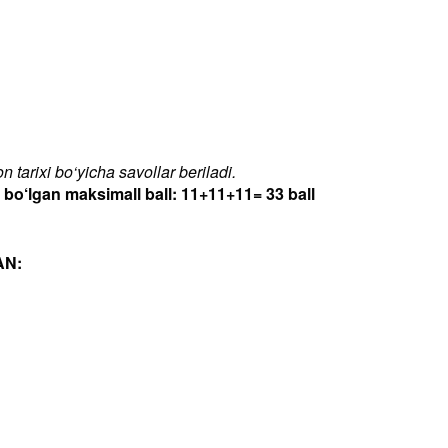
 tarixi bo‘yicha savollar beriladi.
‘lgan maksimall ball: 11+11+11= 33 ball
AN: