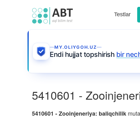
Testlar
MY.OLIYGOH.UZ
Endi hujjat topshirish
bir nec
5410601 - Zooinjeneriy
mutax
5410601 - Zooinjeneriya: baliqchilik