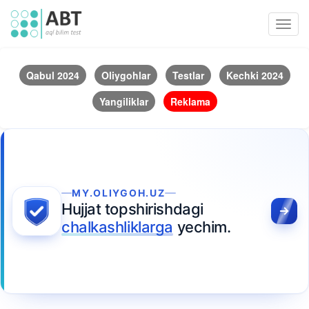
Toggl
navig
Qabul 2024
Oliygohlar
Testlar
Kechki 2024
Yangiliklar
Reklama
MY.OLIYGOH.UZ
Hujjat topshirishdagi
chalkashliklarga
yechim.