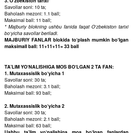
3. O‘zbekiston tarixi*
Savollar soni: 10 ta;
Baholash mezoni: 1.1 ball;
Maksimal ball: 11 ball;
* Majburiy blokning ushbu fanida faqat O‘zbekiston tarixi
bo‘yicha savollar beriladi.
MAJBURIY FANLAR blokida to‘plash mumkin bo‘lgan
maksimall ball: 11+11+11= 33 ball
TA’LIM YO‘NALISHIGA MOS BO‘LGAN 2 TA FAN:
1. Mutaxassislik bo‘yicha 1
Savollar soni: 30 ta;
Baholash mezoni: 3.1 ball;
Maksimal ball: 93 ball;
2. Mutaxassislik bo‘yicha 2
Savollar soni: 30 ta;
Baholash mezoni: 2.1 ball;
Maksimal ball: 63 ball;
Ushbu ta’lim yo‘nalishiga mos bo‘lgan fanlardan