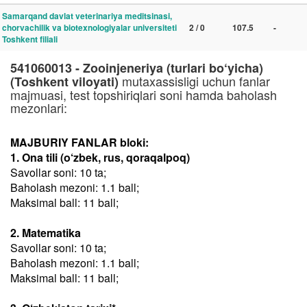
Samarqand davlat veterinariya meditsinasi,
chorvachilik va biotexnologiyalar universiteti
2 / 0
107.5
-
Toshkent filiali
541060013 - Zooinjeneriya (turlari bo‘yicha)
mutaxassisligi uchun fanlar
(Toshkent viloyati)
majmuasi, test topshiriqlari soni hamda baholash
mezonlari:
MAJBURIY FANLAR bloki:
1. Ona tili (o‘zbek, rus, qoraqalpoq)
Savollar soni: 10 ta;
Baholash mezoni: 1.1 ball;
Maksimal ball: 11 ball;
2. Matematika
Savollar soni: 10 ta;
Baholash mezoni: 1.1 ball;
Maksimal ball: 11 ball;