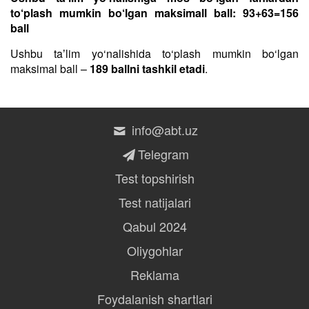
to‘plash mumkin bo‘lgan maksimall ball: 93+63=156
ball
Ushbu taʼlim yo‘nalishida to‘plash mumkin bo‘lgan
maksimal ball –
189 ballni tashkil etadi
.
info@abt.uz
Telegram
Test topshirish
Test natijalari
Qabul 2024
Oliygohlar
Reklama
Foydalanish shartlari