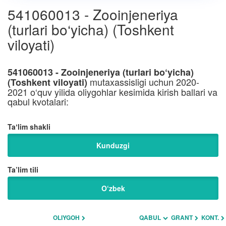
541060013 - Zooinjeneriya
(turlari bo‘yicha) (Toshkent
viloyati)
541060013 - Zooinjeneriya (turlari bo‘yicha)
mutaxassisligi uchun 2020-
(Toshkent viloyati)
2021 o‘quv yilida oliygohlar kesimida kirish ballari va
qabul kvotalari:
Taʼlim shakli
Kunduzgi
Ta’lim tili
O‘zbek
OLIYGOH
QABUL
GRANT
KONT.