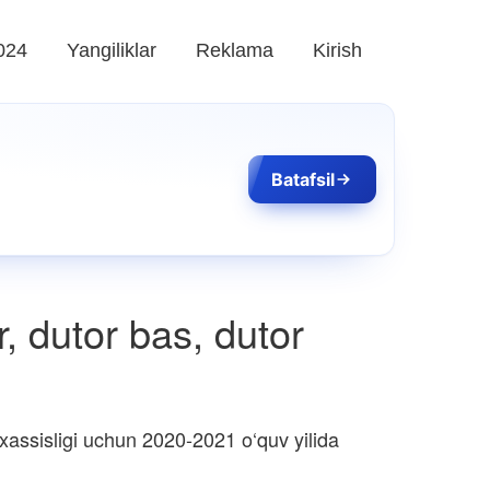
024
Yangiliklar
Reklama
Kirish
Batafsil
r, dutor bas, dutor
assisligi uchun 2020-2021 o‘quv yilida