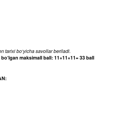
 tarixi bo‘yicha savollar beriladi.
‘lgan maksimall ball: 11+11+11= 33 ball
AN: