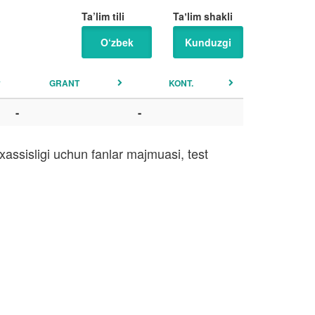
Ta’lim tili
Taʼlim shakli
O‘zbek
Kunduzgi
GRANT
KONT.
-
-
assisligi uchun fanlar majmuasi, test