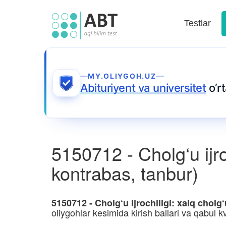
Testlar
MY.OLIYGOH.UZ
Abituriyent va universitet
o‘r
5150712 - Cholg‘u ijroc
kontrabas, tanbur)
5150712 - Cholg‘u ijrochiligi: xalq cholg‘
oliygohlar kesimida kirish ballari va qabul kv