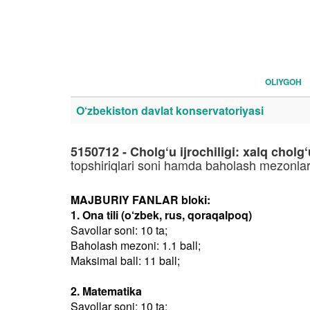
OLIYGOH
O‘zbekiston davlat konservatoriyasi
5150712 - Cholg‘u ijrochiligi: xalq cholg‘
topshiriqlari soni hamda baholash mezonlar
MAJBURIY FANLAR bloki:
1. Ona tili (o‘zbek, rus, qoraqalpoq)
Savollar soni: 10 ta;
Baholash mezoni: 1.1 ball;
Maksimal ball: 11 ball;
2. Matematika
Savollar soni: 10 ta;