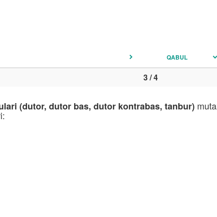
QABUL
3 / 4
mutax
ulari (dutor, dutor bas, dutor kontrabas, tanbur)
i: