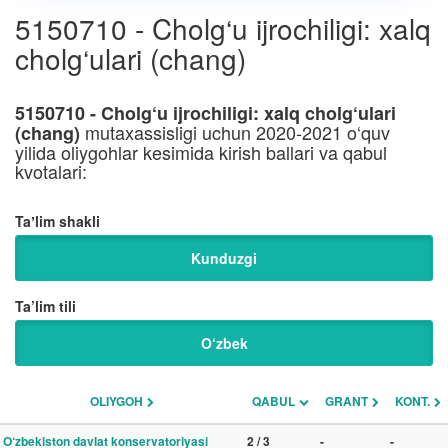
5150710 - Cholg‘u ijrochiligi: xalq
cholg‘ulari (chang)
5150710 - Cholg‘u ijrochiligi: xalq cholg‘ulari
mutaxassisligi uchun 2020-2021 o‘quv
(chang)
yilida oliygohlar kesimida kirish ballari va qabul
kvotalari:
Taʼlim shakli
Kunduzgi
Ta’lim tili
O‘zbek
OLIYGOH
QABUL
GRANT
KONT.
O‘zbekiston davlat konservatoriyasi
2 / 3
-
-