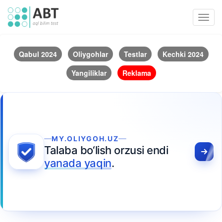
Toggl
navig
Qabul 2024
Oliygohlar
Testlar
Kechki 2024
Yangiliklar
Reklama
MY.OLIYGOH.UZ
Talaba bo‘lish orzusi endi
yanada yaqin
.