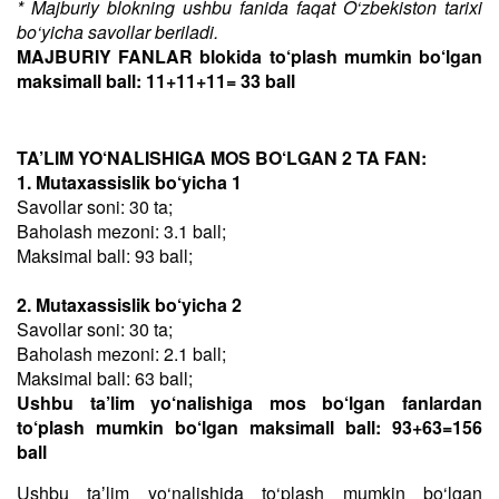
* Majburiy blokning ushbu fanida faqat O‘zbekiston tarixi
bo‘yicha savollar beriladi.
MAJBURIY FANLAR blokida to‘plash mumkin bo‘lgan
maksimall ball: 11+11+11= 33 ball
TA’LIM YO‘NALISHIGA MOS BO‘LGAN 2 TA FAN:
1. Mutaxassislik bo‘yicha 1
Savollar soni: 30 ta;
Baholash mezoni: 3.1 ball;
Maksimal ball: 93 ball;
2. Mutaxassislik bo‘yicha 2
Savollar soni: 30 ta;
Baholash mezoni: 2.1 ball;
Maksimal ball: 63 ball;
Ushbu ta’lim yo‘nalishiga mos bo‘lgan fanlardan
to‘plash mumkin bo‘lgan maksimall ball: 93+63=156
ball
Ushbu taʼlim yo‘nalishida to‘plash mumkin bo‘lgan