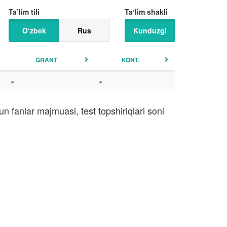
Ta’lim tili
Taʼlim shakli
O‘zbek
Rus
Kunduzgi
GRANT
KONT.
-
-
n fanlar majmuasi, test topshiriqlari soni