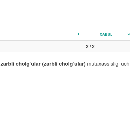
QABUL
2 / 2
mutaxassisligi uchu
zarbli cholg‘ular (zarbli cholg‘ular)