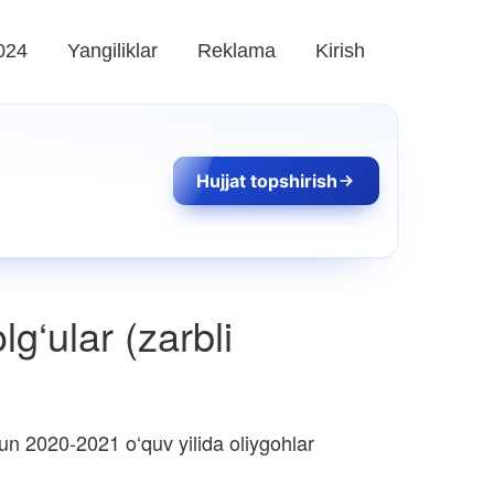
024
Yangiliklar
Reklama
Kirish
Hujjat topshirish
lg‘ular (zarbli
un 2020-2021 o‘quv yilida oliygohlar