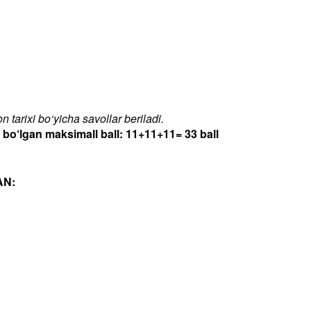
 tarixi bo‘yicha savollar beriladi.
‘lgan maksimall ball: 11+11+11= 33 ball
AN: