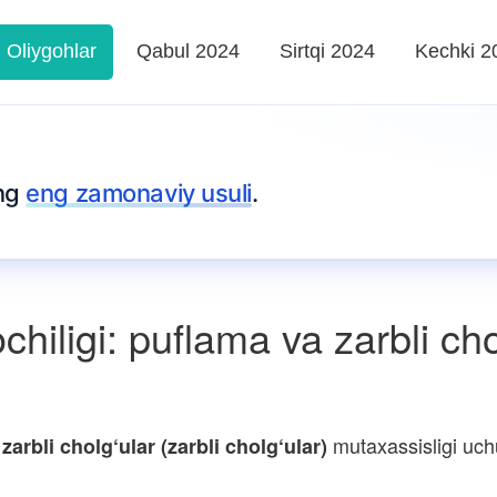
Oliygohlar
Qabul 2024
Sirtqi 2024
Kechki 2
ing
eng zamonaviy usuli
.
hiligi: puflama va zarbli cho
mutaxassisligi uch
zarbli cholg‘ular (zarbli cholg‘ular)