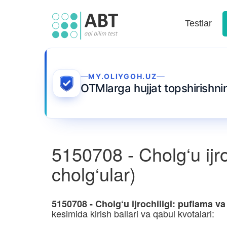
Testlar
MY.OLIYGOH.UZ
OTMlarga hujjat topshirishn
5150708 - Cholg‘u ijroc
cholg‘ular)
5150708 - Cholg‘u ijrochiligi: puflama va 
kesimida kirish ballari va qabul kvotalari: