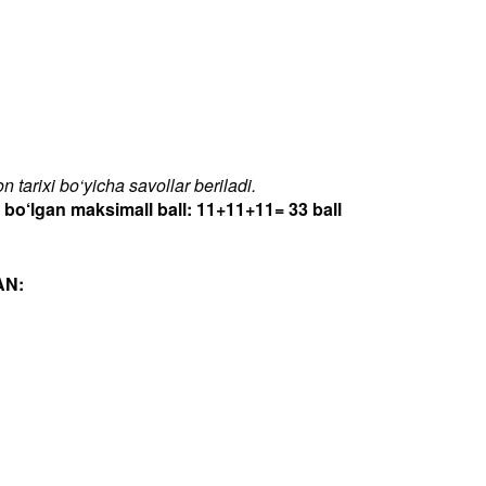
 tarixi bo‘yicha savollar beriladi.
‘lgan maksimall ball: 11+11+11= 33 ball
AN: