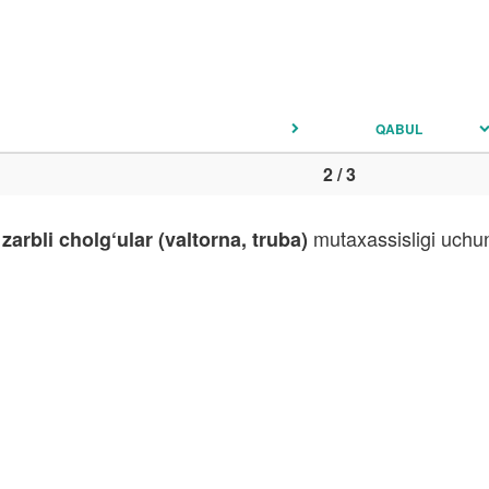
QABUL
2 / 3
mutaxassisligi uchun 
zarbli cholg‘ular (valtorna, truba)