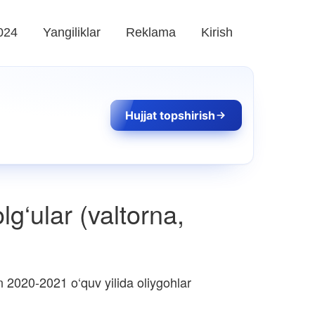
024
Yangiliklar
Reklama
Kirish
Hujjat topshirish
lg‘ular (valtorna,
 2020-2021 o‘quv yilida oliygohlar