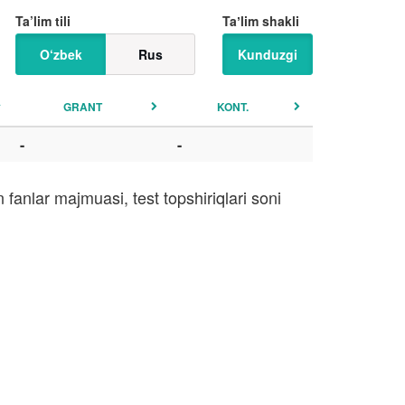
Ta’lim tili
Taʼlim shakli
O‘zbek
Rus
Kunduzgi
GRANT
KONT.
-
-
fanlar majmuasi, test topshiriqlari soni