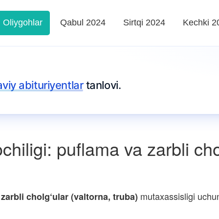
Oliygohlar
Qabul 2024
Sirtqi 2024
Kechki 2
iy abituriyentlar
tanlovi.
chiligi: puflama va zarbli cho
mutaxassisligi uchun
zarbli cholg‘ular (valtorna, truba)