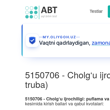
Testlar
MY.OLIYGOH.UZ
Vaqtni qadrlaydigan,
zamonav
5150706 - Cholg‘u ijro
truba)
5150706 - Cholg‘u ijrochiligi: puflama va 
kesimida kirish ballari va qabul kvotalari: