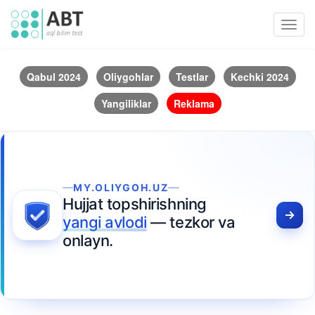
Toggl
navig
Qabul 2024
Oliygohlar
Testlar
Kechki 2024
Yangiliklar
Reklama
MY.OLIYGOH.UZ
Hujjat topshirishning
yangi avlodi
— tezkor va
onlayn.