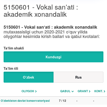
5150601 - Vokal sanʼati :
akademik xonandalik
5150601 - Vokal sanʼati : akademik xonandalik
mutaxassisligi uchun 2020-2021 o‘quv yilida
oliygohlar kesimida kirish ballari va qabul kvotalari:
Taʼlim shakli
Kunduzgi
Ta’lim tili
O‘zbek
Rus
OLIYGOH
QABUL
GRANT
KONT.
O‘zbekiston davlat konservatoriyasi
7 / 12
-
-