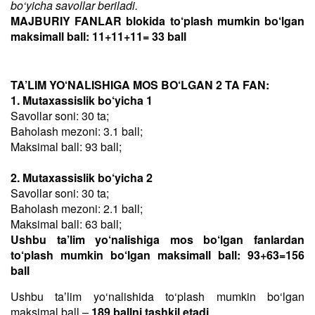
bo‘yicha savollar beriladi.
MAJBURIY FANLAR blokida to‘plash mumkin bo‘lgan
maksimall ball: 11+11+11= 33 ball
TA’LIM YO‘NALISHIGA MOS BO‘LGAN 2 TA FAN:
1. Mutaxassislik bo‘yicha 1
Savollar soni: 30 ta;
Baholash mezoni: 3.1 ball;
Maksimal ball: 93 ball;
2. Mutaxassislik bo‘yicha 2
Savollar soni: 30 ta;
Baholash mezoni: 2.1 ball;
Maksimal ball: 63 ball;
Ushbu ta’lim yo‘nalishiga mos bo‘lgan fanlardan
to‘plash mumkin bo‘lgan maksimall ball: 93+63=156
ball
Ushbu taʼlim yo‘nalishida to‘plash mumkin bo‘lgan
maksimal ball –
189 ballni tashkil etadi
.