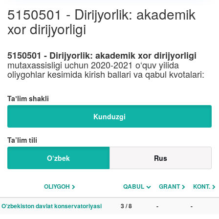
5150501 - Dirijyorlik: akademik
xor dirijyorligi
5150501 - Dirijyorlik: akademik xor dirijyorligi
mutaxassisligi uchun 2020-2021 o‘quv yilida
oliygohlar kesimida kirish ballari va qabul kvotalari:
Taʼlim shakli
Kunduzgi
Ta’lim tili
O‘zbek
Rus
OLIYGOH
QABUL
GRANT
KONT.
O‘zbekiston davlat konservatoriyasi
3 / 8
-
-