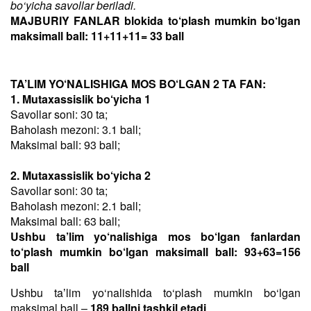
bo‘yicha savollar beriladi.
MAJBURIY FANLAR blokida to‘plash mumkin bo‘lgan
maksimall ball: 11+11+11= 33 ball
TA’LIM YO‘NALISHIGA MOS BO‘LGAN 2 TA FAN:
1. Mutaxassislik bo‘yicha 1
Savollar soni: 30 ta;
Baholash mezoni: 3.1 ball;
Maksimal ball: 93 ball;
2. Mutaxassislik bo‘yicha 2
Savollar soni: 30 ta;
Baholash mezoni: 2.1 ball;
Maksimal ball: 63 ball;
Ushbu ta’lim yo‘nalishiga mos bo‘lgan fanlardan
to‘plash mumkin bo‘lgan maksimall ball: 93+63=156
ball
Ushbu taʼlim yo‘nalishida to‘plash mumkin bo‘lgan
maksimal ball –
189 ballni tashkil etadi
.