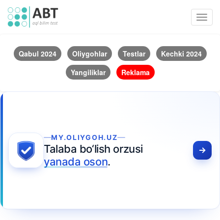
Toggl
navig
Qabul 2024
Oliygohlar
Testlar
Kechki 2024
Yangiliklar
Reklama
MY.OLIYGOH.UZ
Talaba bo‘lish orzusi
yanada oson
.