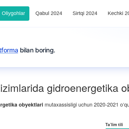
Oliygohlar
Qabul 2024
Sirtqi 2024
Kechki 2
tforma
bilan boring.
tizimlarida gidroenergetika o
mutaxassisligi uchun 2020-2021 o‘quv 
ergetika obyektlari
Ta’lim tili