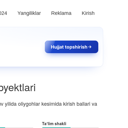
024
Yangiliklar
Reklama
Kirish
Hujjat topshirish
byektlari
yilida oliygohlar kesimida kirish ballari va
Taʼlim shakli