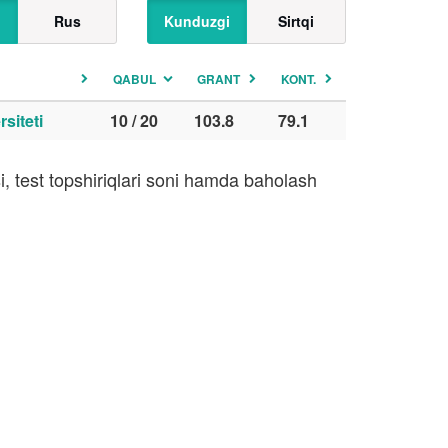
Rus
Kunduzgi
Sirtqi
QABUL
GRANT
KONT.
siteti
10 / 20
103.8
79.1
, test topshiriqlari soni hamda baholash