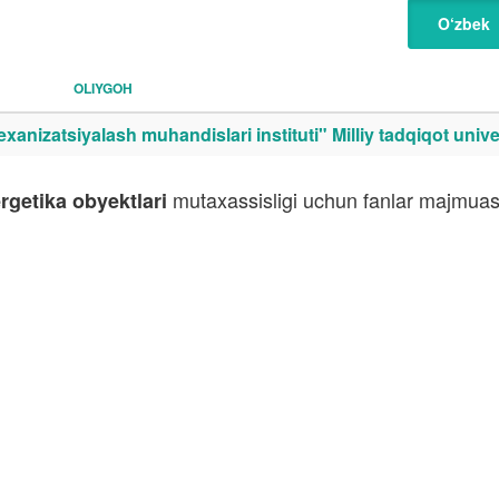
O‘zbek
OLIYGOH
exanizatsiyalash muhandislari instituti" Milliy tadqiqot univer
mutaxassisligi uchun fanlar majmuasi
ergetika obyektlari