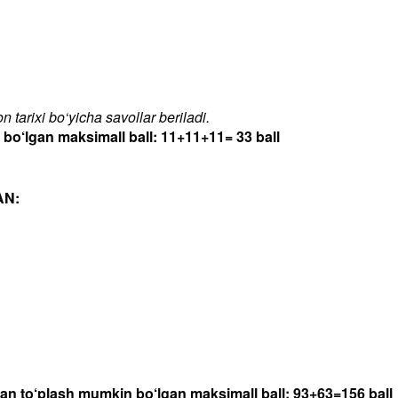
 tarixi bo‘yicha savollar beriladi.
‘lgan maksimall ball: 11+11+11= 33 ball
AN:
dan to‘plash mumkin bo‘lgan maksimall ball: 93+63=156 ball