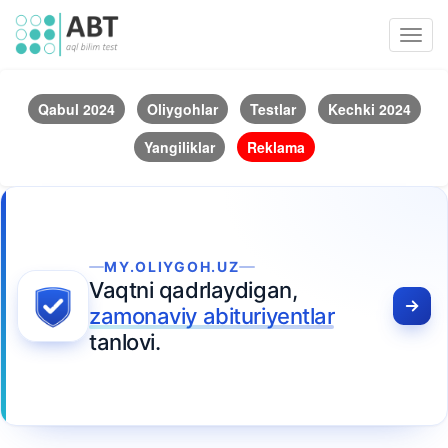
Toggl
navig
Qabul 2024
Oliygohlar
Testlar
Kechki 2024
Yangiliklar
Reklama
MY.OLIYGOH.UZ
Vaqtni qadrlaydigan,
zamonaviy abituriyentlar
tanlovi.