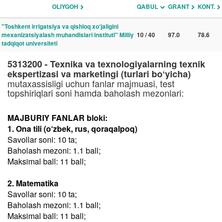
OLIYGOH
QABUL
GRANT
KONT.
"Toshkent irrigatsiya va qishloq xo‘jaligini
mexanizatsiyalash muhandislari instituti" Milliy
10 / 40
97.0
78.6
tadqiqot universiteti
5313200 - Texnika va texnologiyalarning texnik
ekspertizasi va marketingi (turlari bo‘yicha)
mutaxassisligi uchun fanlar majmuasi, test
topshiriqlari soni hamda baholash mezonlari:
MAJBURIY FANLAR bloki:
1. Ona tili (o‘zbek, rus, qoraqalpoq)
Savollar soni: 10 ta;
Baholash mezoni: 1.1 ball;
Maksimal ball: 11 ball;
2. Matematika
Savollar soni: 10 ta;
Baholash mezoni: 1.1 ball;
Maksimal ball: 11 ball;