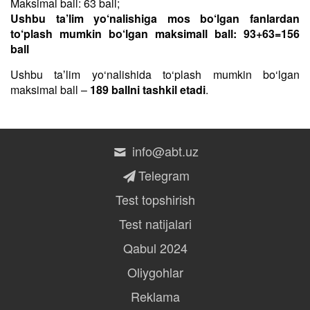
Maksimal ball: 63 ball;
Ushbu ta’lim yo‘nalishiga mos bo‘lgan fanlardan
to‘plash mumkin bo‘lgan maksimall ball: 93+63=156
ball
Ushbu taʼlim yo‘nalishida to‘plash mumkin bo‘lgan
maksimal ball –
189 ballni tashkil etadi
.
info@abt.uz
Telegram
Test topshirish
Test natijalari
Qabul 2024
Oliygohlar
Reklama