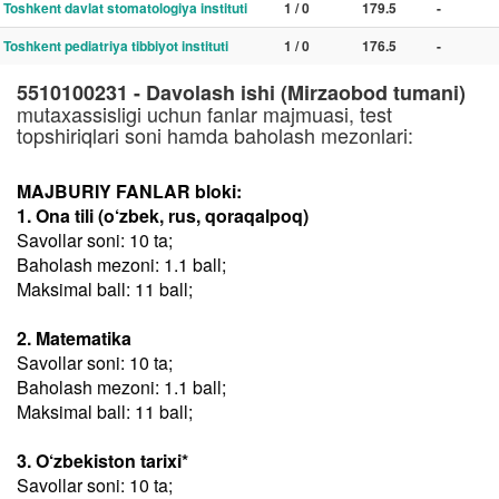
Toshkent davlat stomatologiya instituti
1 / 0
179.5
-
Toshkent pediatriya tibbiyot instituti
1 / 0
176.5
-
5510100231 - Davolash ishi (Mirzaobod tumani)
mutaxassisligi uchun fanlar majmuasi, test
topshiriqlari soni hamda baholash mezonlari:
MAJBURIY FANLAR bloki:
1. Ona tili (o‘zbek, rus, qoraqalpoq)
Savollar soni: 10 ta;
Baholash mezoni: 1.1 ball;
Maksimal ball: 11 ball;
2. Matematika
Savollar soni: 10 ta;
Baholash mezoni: 1.1 ball;
Maksimal ball: 11 ball;
3. O‘zbekiston tarixi*
Savollar soni: 10 ta;