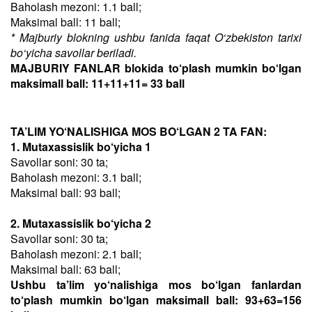
Baholash mezoni: 1.1 ball;
Maksimal ball: 11 ball;
* Majburiy blokning ushbu fanida faqat O‘zbekiston tarixi
bo‘yicha savollar beriladi.
MAJBURIY FANLAR blokida to‘plash mumkin bo‘lgan
maksimall ball: 11+11+11= 33 ball
TA’LIM YO‘NALISHIGA MOS BO‘LGAN 2 TA FAN:
1. Mutaxassislik bo‘yicha 1
Savollar soni: 30 ta;
Baholash mezoni: 3.1 ball;
Maksimal ball: 93 ball;
2. Mutaxassislik bo‘yicha 2
Savollar soni: 30 ta;
Baholash mezoni: 2.1 ball;
Maksimal ball: 63 ball;
Ushbu ta’lim yo‘nalishiga mos bo‘lgan fanlardan
to‘plash mumkin bo‘lgan maksimall ball: 93+63=156