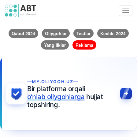
Toggl
navig
Qabul 2024
Oliygohlar
Testlar
Kechki 2024
Yangiliklar
Reklama
MY.OLIYGOH.UZ
Bir platforma orqali
o‘nlab oliygohlarga
hujjat
topshiring.