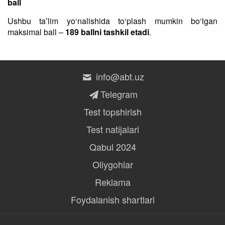
ball
Ushbu taʼlim yo‘nalishida to‘plash mumkin bo‘lgan
maksimal ball –
189 ballni tashkil etadi
.
info@abt.uz
Telegram
Test topshirish
Test natijalari
Qabul 2024
Oliygohlar
Reklama
Foydalanish shartlari