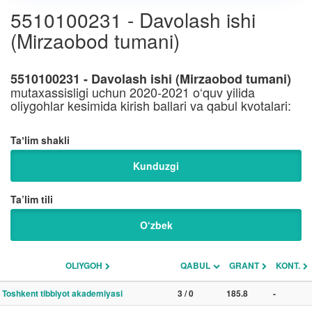
5510100231 - Davolash ishi
(Mirzaobod tumani)
5510100231 - Davolash ishi (Mirzaobod tumani)
mutaxassisligi uchun 2020-2021 o‘quv yilida
oliygohlar kesimida kirish ballari va qabul kvotalari:
Taʼlim shakli
Kunduzgi
Ta’lim tili
O‘zbek
OLIYGOH
QABUL
GRANT
KONT.
Toshkent tibbiyot akademiyasi
3 / 0
185.8
-