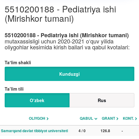
5510200188 - Pediatriya ishi
(Mirishkor tumani)
5510200188 - Pediatriya ishi (Mirishkor tumani)
mutaxassisligi uchun 2020-2021 o‘quv yilida
oliygohlar kesimida kirish ballari va qabul kvotalari:
Taʼlim shakli
Kunduzgi
Ta’lim tili
O‘zbek
Rus
OLIYGOH
QABUL
GRANT
KONT.
Samarqand davlat tibbiyot universiteti
4 / 0
126.8
-