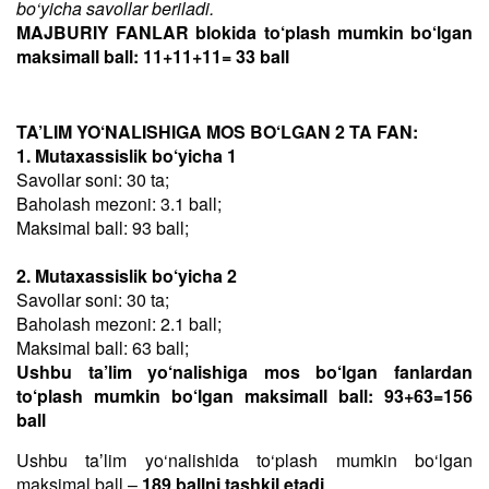
bo‘yicha savollar beriladi.
MAJBURIY FANLAR blokida to‘plash mumkin bo‘lgan
maksimall ball: 11+11+11= 33 ball
TA’LIM YO‘NALISHIGA MOS BO‘LGAN 2 TA FAN:
1. Mutaxassislik bo‘yicha 1
Savollar soni: 30 ta;
Baholash mezoni: 3.1 ball;
Maksimal ball: 93 ball;
2. Mutaxassislik bo‘yicha 2
Savollar soni: 30 ta;
Baholash mezoni: 2.1 ball;
Maksimal ball: 63 ball;
Ushbu ta’lim yo‘nalishiga mos bo‘lgan fanlardan
to‘plash mumkin bo‘lgan maksimall ball: 93+63=156
ball
Ushbu taʼlim yo‘nalishida to‘plash mumkin bo‘lgan
maksimal ball –
189 ballni tashkil etadi
.