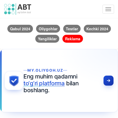
Toggl
navig
Qabul 2024
Oliygohlar
Testlar
Kechki 2024
Yangiliklar
Reklama
MY.OLIYGOH.UZ
Eng muhim qadamni
to‘g‘ri platforma
bilan
boshlang.