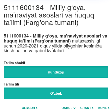
5111600134 - Milliy g‘oya,
ma’naviyat asoslari va huquq
ta’limi (Farg'ona tumani)
5111600134 - Milliy g‘oya, ma’naviyat asoslari va
mutaxassisligi
huquq ta’limi (Farg'ona tumani)
uchun 2020-2021 o‘quv yilida oliygohlar kesimida
kirish ballari va qabul kvotalari:
Taʼlim shakli
Kunduzgi
Ta’lim tili
O‘zbek
OLIYGOH
QABUL
GRANT
KONT.