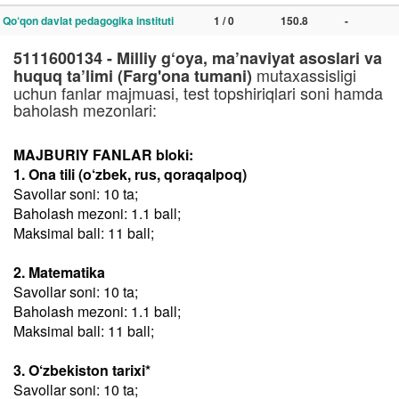
Qo‘qon davlat pedagogika instituti
1 / 0
150.8
-
5111600134 - Milliy g‘oya, ma’naviyat asoslari va
mutaxassisligi
huquq ta’limi (Farg'ona tumani)
uchun fanlar majmuasi, test topshiriqlari soni hamda
baholash mezonlari:
MAJBURIY FANLAR bloki:
1. Ona tili (o‘zbek, rus, qoraqalpoq)
Savollar soni: 10 ta;
Baholash mezoni: 1.1 ball;
Maksimal ball: 11 ball;
2. Matematika
Savollar soni: 10 ta;
Baholash mezoni: 1.1 ball;
Maksimal ball: 11 ball;
3. O‘zbekiston tarixi*
Savollar soni: 10 ta;