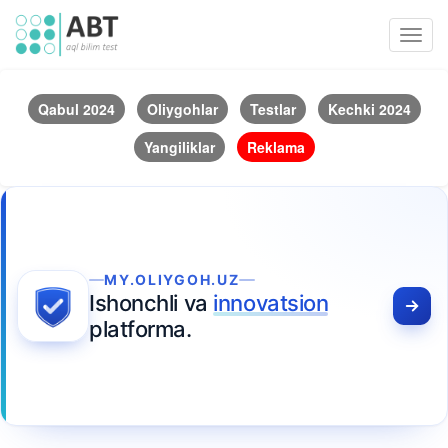
Toggl
navig
Qabul 2024
Oliygohlar
Testlar
Kechki 2024
Yangiliklar
Reklama
MY.OLIYGOH.UZ
Ishonchli va
innovatsion
platforma.