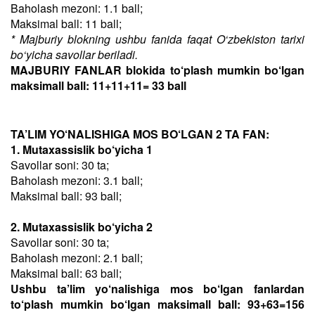
Baholash mezoni: 1.1 ball;
Maksimal ball: 11 ball;
* Majburiy blokning ushbu fanida faqat O‘zbekiston tarixi
bo‘yicha savollar beriladi.
MAJBURIY FANLAR blokida to‘plash mumkin bo‘lgan
maksimall ball: 11+11+11= 33 ball
TA’LIM YO‘NALISHIGA MOS BO‘LGAN 2 TA FAN:
1. Mutaxassislik bo‘yicha 1
Savollar soni: 30 ta;
Baholash mezoni: 3.1 ball;
Maksimal ball: 93 ball;
2. Mutaxassislik bo‘yicha 2
Savollar soni: 30 ta;
Baholash mezoni: 2.1 ball;
Maksimal ball: 63 ball;
Ushbu ta’lim yo‘nalishiga mos bo‘lgan fanlardan
to‘plash mumkin bo‘lgan maksimall ball: 93+63=156