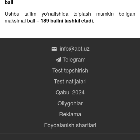
ball
Ushbu taʼlim yo‘nalishida to‘plash mumkin bo‘lgan
maksimal ball –
189 ballni tashkil etadi
.
info@abt.uz
Telegram
Test topshirish
Test natijalari
Qabul 2024
Oliygohlar
Reklama
Foydalanish shartlari