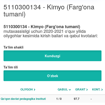
5110300134 - Kimyo (Farg'ona
tumani)
5110300134 - Kimyo (Farg'ona tumani)
mutaxassisligi uchun 2020-2021 o‘quv yilida
oliygohlar kesimida kirish ballari va qabul kvotalari:
Taʼlim shakli
Kunduzgi
Ta’lim tili
O‘zbek
OLIYGOH
QABUL
GRANT
KONT.
Qo‘qon davlat pedagogika instituti
1 / 0
97.7
-