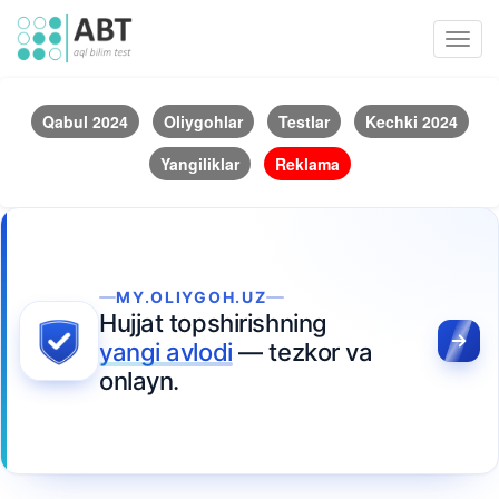
Toggl
navig
Qabul 2024
Oliygohlar
Testlar
Kechki 2024
Yangiliklar
Reklama
MY.OLIYGOH.UZ
Hujjat topshirishning
yangi avlodi
— tezkor va
onlayn.