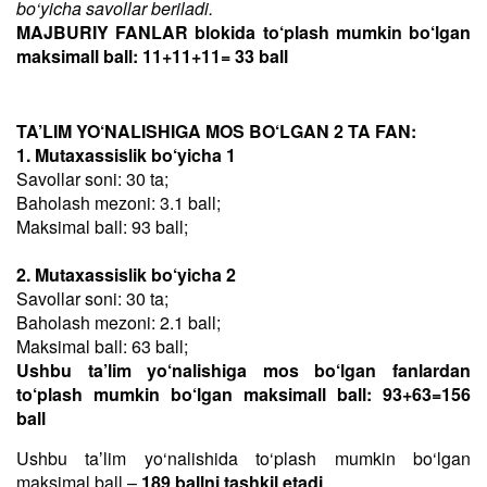
bo‘yicha savollar beriladi.
MAJBURIY FANLAR blokida to‘plash mumkin bo‘lgan
maksimall ball: 11+11+11= 33 ball
TA’LIM YO‘NALISHIGA MOS BO‘LGAN 2 TA FAN:
1. Mutaxassislik bo‘yicha 1
Savollar soni: 30 ta;
Baholash mezoni: 3.1 ball;
Maksimal ball: 93 ball;
2. Mutaxassislik bo‘yicha 2
Savollar soni: 30 ta;
Baholash mezoni: 2.1 ball;
Maksimal ball: 63 ball;
Ushbu ta’lim yo‘nalishiga mos bo‘lgan fanlardan
to‘plash mumkin bo‘lgan maksimall ball: 93+63=156
ball
Ushbu taʼlim yo‘nalishida to‘plash mumkin bo‘lgan
maksimal ball –
189 ballni tashkil etadi
.