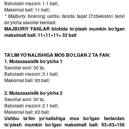
Baholash mezoni: 1.1 ball;
Maksimal ball: 11 ball;
* Majburiy blokning ushbu fanida faqat O‘zbekiston tarixi
bo‘yicha savollar beriladi.
MAJBURIY FANLAR blokida to‘plash mumkin bo‘lgan
maksimall ball: 11+11+11= 33 ball
TA’LIM YO‘NALISHIGA MOS BO‘LGAN 2 TA FAN:
1. Mutaxassislik bo‘yicha 1
Savollar soni: 30 ta;
Baholash mezoni: 3.1 ball;
Maksimal ball: 93 ball;
2. Mutaxassislik bo‘yicha 2
Savollar soni: 30 ta;
Baholash mezoni: 2.1 ball;
Maksimal ball: 63 ball;
Ushbu ta’lim yo‘nalishiga mos bo‘lgan fanlardan
to‘plash mumkin bo‘lgan maksimall ball: 93+63=156