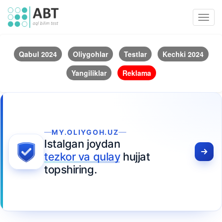
Toggl
navig
Qabul 2024
Oliygohlar
Testlar
Kechki 2024
Yangiliklar
Reklama
MY.OLIYGOH.UZ
Istalgan joydan
tezkor va qulay
hujjat
topshiring.