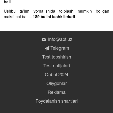
ball
Ushbu taʼlim yo‘nalishida to‘plash mumkin bo‘lgan
maksimal ball –
189 ballni tashkil etadi
.
info@abt.uz
Telegram
Test topshirish
Test natijalari
Qabul 2024
Oliygohlar
Reklama
Foydalanish shartlari