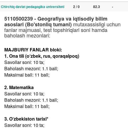
Chirchiq davlat pedagogika universiteti
2 / 0
82.3
-
5110500239 - Geografiya va iqtisodiy bilim
mutaxassisligi uchun
asoslari (Bo'stonliq tumani)
fanlar majmuasi, test topshiriqlari soni hamda
baholash mezonlari:
MAJBURIY FANLAR bloki:
1. Ona tili (o‘zbek, rus, qoraqalpoq)
Savollar soni: 10 ta;
Baholash mezoni: 1.1 ball;
Maksimal ball: 11 ball;
2. Matematika
Savollar soni: 10 ta;
Baholash mezoni: 1.1 ball;
Maksimal ball: 11 ball;
3. O‘zbekiston tarixi*
Savollar soni: 10 ta;