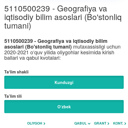
5110500239 - Geografiya va
iqtisodiy bilim asoslari (Bo'stonliq
tumani)
5110500239 - Geografiya va iqtisodiy bilim
mutaxassisligi uchun
asoslari (Bo'stonliq tumani)
2020-2021 o‘quv yilida oliygohlar kesimida kirish
ballari va qabul kvotalari:
Taʼlim shakli
Kunduzgi
Ta’lim tili
O‘zbek
OLIYGOH
QABUL
GRANT
KONT.