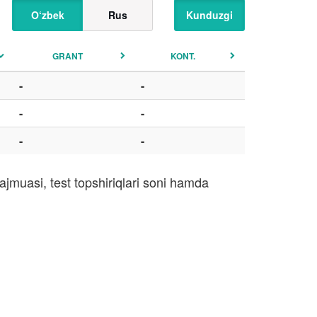
O‘zbek
Rus
Kunduzgi
GRANT
KONT.
-
-
-
-
-
-
jmuasi, test topshiriqlari soni hamda