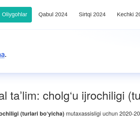
Oliygohlar
Qabul 2024
Sirtqi 2024
Kechki 2
ma
.
taʼlim: cholg‘u ijrochiligi (tu
mutaxassisligi uchun 2020-2021
chiligi (turlari bo‘yicha)