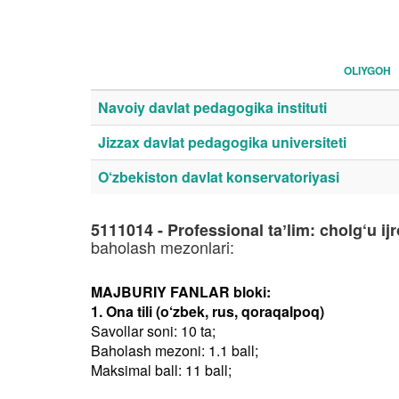
OLIYGOH
Navoiy davlat pedagogika instituti
Jizzax davlat pedagogika universiteti
O‘zbekiston davlat konservatoriyasi
5111014 - Professional taʼlim: cholg‘u ijro
baholash mezonlari:
MAJBURIY FANLAR bloki:
1. Ona tili (o‘zbek, rus, qoraqalpoq)
Savollar soni: 10 ta;
Baholash mezoni: 1.1 ball;
Maksimal ball: 11 ball;