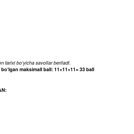
 tarixi bo‘yicha savollar beriladi.
‘lgan maksimall ball: 11+11+11= 33 ball
AN: