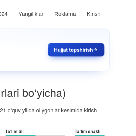
024
Yangiliklar
Reklama
Kirish
Hujjat topshirish
rlari bo‘yicha)
 o‘quv yilida oliygohlar kesimida kirish
Ta’lim tili
Taʼlim shakli