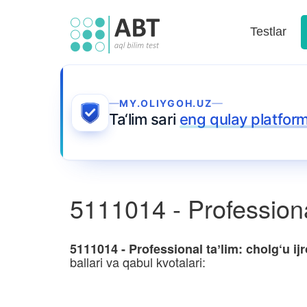
Testlar
MY.OLIYGOH.UZ
Ta‘lim sari
eng qulay platfor
5111014 - Professional 
5111014 - Professional taʼlim: cholg‘u ijro
ballari va qabul kvotalari: