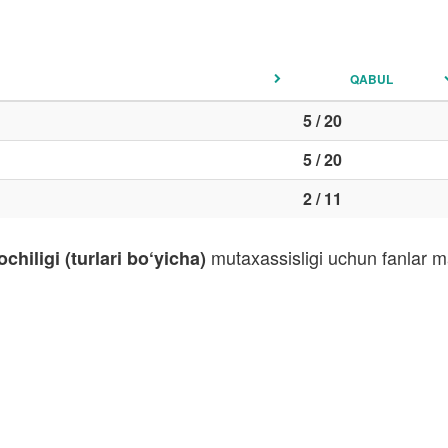
QABUL
5 / 20
5 / 20
2 / 11
mutaxassisligi uchun fanlar ma
chiligi (turlari bo‘yicha)