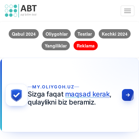
Toggl
navig
Qabul 2024
Oliygohlar
Testlar
Kechki 2024
Yangiliklar
Reklama
MY.OLIYGOH.UZ
Sizga faqat
maqsad kerak
,
qulaylikni biz beramiz.