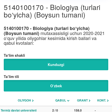
5140100170 - Biologiya (turlari
bo‘yicha) (Boysun tumani)
5140100170 - Biologiya (turlari bo‘yicha)
mutaxassisligi uchun 2020-2021
(Boysun tumani)
o‘quv yilida oliygohlar kesimida kirish ballari va
qabul kvotalari:
Taʼlim shakli
Kunduzgi
Ta’lim tili
O‘zbek
OLIYGOH
QABUL
GRANT
KONT.
Termiz davlat universiteti
2 / 0
158.0
-