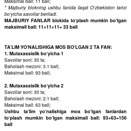
Maksimal ball: 11 ball;
* Majburiy blokning ushbu fanida faqat O‘zbekiston tarixi
bo‘yicha savollar beriladi.
MAJBURIY FANLAR blokida to‘plash mumkin bo‘lgan
maksimall ball: 11+11+11= 33 ball
TA’LIM YO‘NALISHIGA MOS BO‘LGAN 2 TA FAN:
1. Mutaxassislik bo‘yicha 1
Savollar soni: 30 ta;
Baholash mezoni: 3.1 ball;
Maksimal ball: 93 ball;
2. Mutaxassislik bo‘yicha 2
Savollar soni: 30 ta;
Baholash mezoni: 2.1 ball;
Maksimal ball: 63 ball;
Ushbu ta’lim yo‘nalishiga mos bo‘lgan fanlardan
to‘plash mumkin bo‘lgan maksimall ball: 93+63=156
ball