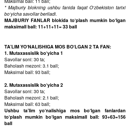
Maksimal ball: 11 ball;
* Majburiy blokning ushbu fanida faqat O‘zbekiston tarixi
bo‘yicha savollar beriladi.
MAJBURIY FANLAR blokida to‘plash mumkin bo‘lgan
maksimall ball: 11+11+11= 33 ball
TA’LIM YO‘NALISHIGA MOS BO‘LGAN 2 TA FAN:
1. Mutaxassislik bo‘yicha 1
Savollar soni: 30 ta;
Baholash mezoni: 3.1 ball;
Maksimal ball: 93 ball;
2. Mutaxassislik bo‘yicha 2
Savollar soni: 30 ta;
Baholash mezoni: 2.1 ball;
Maksimal ball: 63 ball;
Ushbu ta’lim yo‘nalishiga mos bo‘lgan fanlardan
to‘plash mumkin bo‘lgan maksimall ball: 93+63=156
ball