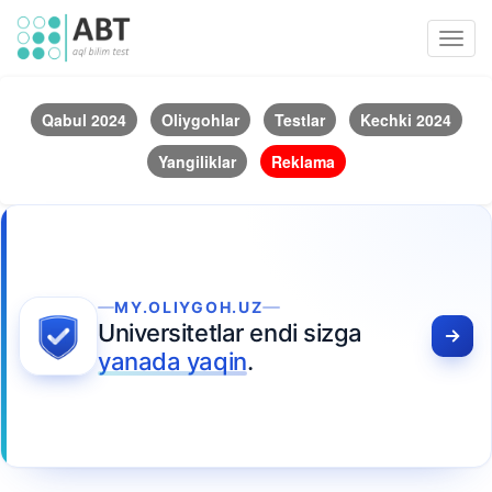
Toggl
navig
Qabul 2024
Oliygohlar
Testlar
Kechki 2024
Yangiliklar
Reklama
MY.OLIYGOH.UZ
Universitetlar endi sizga
yanada yaqin
.