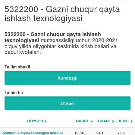
5322200 - Gazni chuqur qayta
ishlash texnologiyasi
5322200 - Gazni chuqur qayta ishlash
mutaxassisligi uchun 2020-2021
texnologiyasi
o‘quv yilida oliygohlar kesimida kirish ballari va
qabul kvotalari:
Taʼlim shakli
Kunduzgi
Ta’lim tili
O‘zbek
OLIYGOH
QABUL
GRANT
KONT.
Toshkent kimyo-texnologiya instituti
10 / 40
94.1
75.6