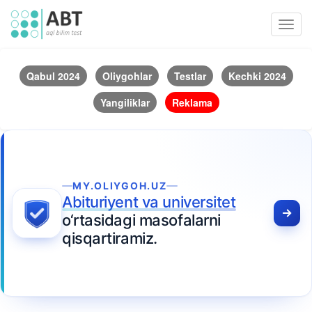
Toggl
navig
Qabul 2024
Oliygohlar
Testlar
Kechki 2024
Yangiliklar
Reklama
MY.OLIYGOH.UZ
Abituriyent va universitet
o‘rtasidagi masofalarni
qisqartiramiz.