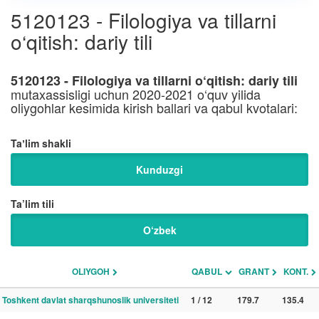
5120123 - Filologiya va tillarni
o‘qitish: dariy tili
5120123 - Filologiya va tillarni o‘qitish: dariy tili
mutaxassisligi uchun 2020-2021 o‘quv yilida
oliygohlar kesimida kirish ballari va qabul kvotalari:
Taʼlim shakli
Kunduzgi
Ta’lim tili
O‘zbek
OLIYGOH
QABUL
GRANT
KONT.
Toshkent davlat sharqshunoslik universiteti
1 / 12
179.7
135.4