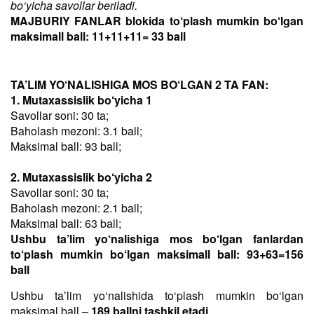
bo‘yicha savollar beriladi.
MAJBURIY FANLAR blokida to‘plash mumkin bo‘lgan
maksimall ball: 11+11+11= 33 ball
TA’LIM YO‘NALISHIGA MOS BO‘LGAN 2 TA FAN:
1. Mutaxassislik bo‘yicha 1
Savollar soni: 30 ta;
Baholash mezoni: 3.1 ball;
Maksimal ball: 93 ball;
2. Mutaxassislik bo‘yicha 2
Savollar soni: 30 ta;
Baholash mezoni: 2.1 ball;
Maksimal ball: 63 ball;
Ushbu ta’lim yo‘nalishiga mos bo‘lgan fanlardan
to‘plash mumkin bo‘lgan maksimall ball: 93+63=156
ball
Ushbu taʼlim yo‘nalishida to‘plash mumkin bo‘lgan
maksimal ball –
189 ballni tashkil etadi
.