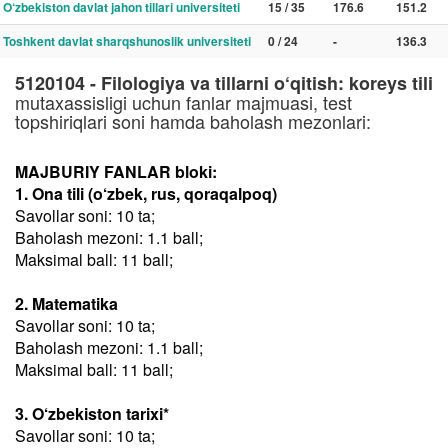
O‘zbekiston davlat jahon tillari universiteti
15 / 35
176.6
151.2
Toshkent davlat sharqshunoslik universiteti
0 / 24
-
136.3
5120104 - Filologiya va tillarni o‘qitish: koreys tili
mutaxassisligi uchun fanlar majmuasi, test
topshiriqlari soni hamda baholash mezonlari:
MAJBURIY FANLAR bloki:
1. Ona tili (o‘zbek, rus, qoraqalpoq)
Savollar soni: 10 ta;
Baholash mezoni: 1.1 ball;
Maksimal ball: 11 ball;
2. Matematika
Savollar soni: 10 ta;
Baholash mezoni: 1.1 ball;
Maksimal ball: 11 ball;
3. O‘zbekiston tarixi*
Savollar soni: 10 ta;