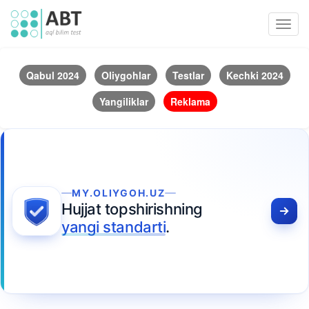
Toggl
navig
Qabul 2024
Oliygohlar
Testlar
Kechki 2024
Yangiliklar
Reklama
MY.OLIYGOH.UZ
Hujjat topshirishning
yangi standarti
.