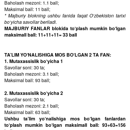
Baholash mezoni: 1.1 ball;
Maksimal ball: 11 ball;
* Majburiy blokning ushbu fanida faqat O‘zbekiston tarixi
bo‘yicha savollar beriladi.
MAJBURIY FANLAR blokida to‘plash mumkin bo‘lgan
maksimall ball: 11+11+11= 33 ball
TA’LIM YO‘NALISHIGA MOS BO‘LGAN 2 TA FAN:
1. Mutaxassislik bo‘yicha 1
Savollar soni: 30 ta;
Baholash mezoni: 3.1 ball;
Maksimal ball: 93 ball;
2. Mutaxassislik bo‘yicha 2
Savollar soni: 30 ta;
Baholash mezoni: 2.1 ball;
Maksimal ball: 63 ball;
Ushbu ta’lim yo‘nalishiga mos bo‘lgan fanlardan
to‘plash mumkin bo‘lgan maksimall ball: 93+63=156