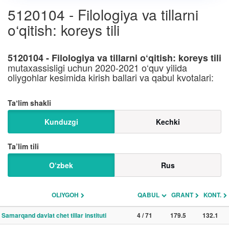
5120104 - Filologiya va tillarni
o‘qitish: koreys tili
5120104 - Filologiya va tillarni o‘qitish: koreys tili
mutaxassisligi uchun 2020-2021 o‘quv yilida
oliygohlar kesimida kirish ballari va qabul kvotalari:
Taʼlim shakli
Kunduzgi
Kechki
Ta’lim tili
O‘zbek
Rus
OLIYGOH
QABUL
GRANT
KONT.
Samarqand davlat chet tillar instituti
4 / 71
179.5
132.1