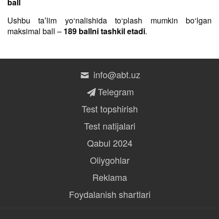
ball
Ushbu taʼlim yo‘nalishida to‘plash mumkin bo‘lgan
maksimal ball –
189 ballni tashkil etadi
.
info@abt.uz
Telegram
Test topshirish
Test natijalari
Qabul 2024
Oliygohlar
Reklama
Foydalanish shartlari