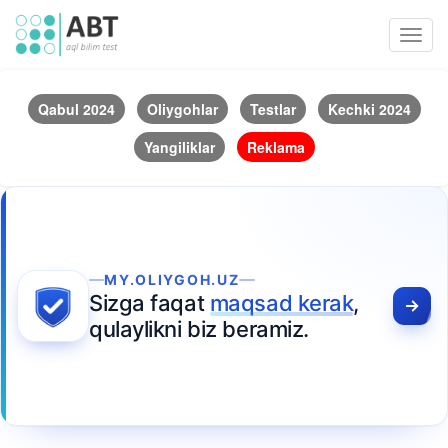
Toggl
navig
Qabul 2024
Oliygohlar
Testlar
Kechki 2024
Yangiliklar
Reklama
MY.OLIYGOH.UZ
Sizga faqat
maqsad kerak
,
qulaylikni biz beramiz.