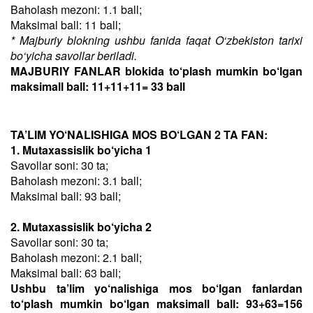
Baholash mezoni: 1.1 ball;
Maksimal ball: 11 ball;
* Majburiy blokning ushbu fanida faqat O‘zbekiston tarixi
bo‘yicha savollar beriladi.
MAJBURIY FANLAR blokida to‘plash mumkin bo‘lgan
maksimall ball: 11+11+11= 33 ball
TA’LIM YO‘NALISHIGA MOS BO‘LGAN 2 TA FAN:
1. Mutaxassislik bo‘yicha 1
Savollar soni: 30 ta;
Baholash mezoni: 3.1 ball;
Maksimal ball: 93 ball;
2. Mutaxassislik bo‘yicha 2
Savollar soni: 30 ta;
Baholash mezoni: 2.1 ball;
Maksimal ball: 63 ball;
Ushbu ta’lim yo‘nalishiga mos bo‘lgan fanlardan
to‘plash mumkin bo‘lgan maksimall ball: 93+63=156