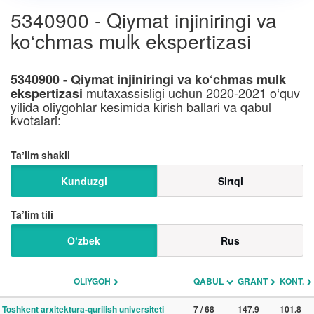
5340900 - Qiymat injiniringi va
ko‘chmas mulk ekspertizasi
5340900 - Qiymat injiniringi va ko‘chmas mulk
mutaxassisligi uchun 2020-2021 o‘quv
ekspertizasi
yilida oliygohlar kesimida kirish ballari va qabul
kvotalari:
Taʼlim shakli
Kunduzgi
Sirtqi
Ta’lim tili
O‘zbek
Rus
OLIYGOH
QABUL
GRANT
KONT.
Toshkent arxitektura-qurilish universiteti
7 / 68
147.9
101.8