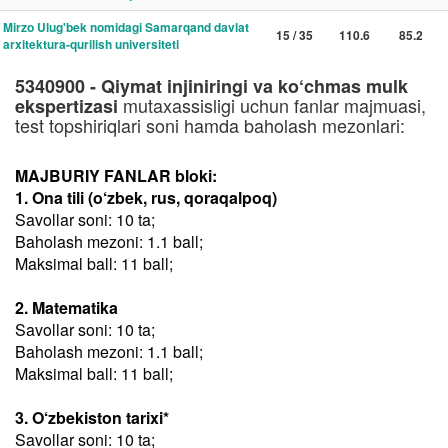
Mirzo Ulug'bek nomidagi Samarqand davlat
15 / 35
110.6
85.2
arxitektura-qurilish universiteti
5340900 - Qiymat injiniringi va ko‘chmas mulk
mutaxassisligi uchun fanlar majmuasi,
ekspertizasi
test topshiriqlari soni hamda baholash mezonlari:
MAJBURIY FANLAR bloki:
1. Ona tili (o‘zbek, rus, qoraqalpoq)
Savollar soni: 10 ta;
Baholash mezoni: 1.1 ball;
Maksimal ball: 11 ball;
2. Matematika
Savollar soni: 10 ta;
Baholash mezoni: 1.1 ball;
Maksimal ball: 11 ball;
3. O‘zbekiston tarixi*
Savollar soni: 10 ta;