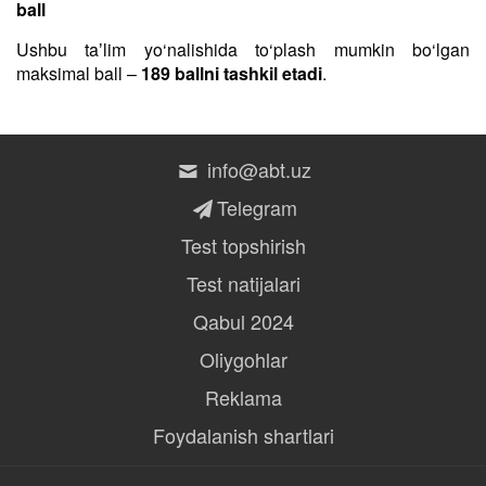
ball
Ushbu taʼlim yo‘nalishida to‘plash mumkin bo‘lgan
maksimal ball –
189 ballni tashkil etadi
.
info@abt.uz
Telegram
Test topshirish
Test natijalari
Qabul 2024
Oliygohlar
Reklama
Foydalanish shartlari