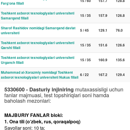
15 / 60
157.7
128.8
Farg‘ona filiali
Toshkent axborot texnologiyalari universiteti
15 / 35
157.9
126.8
Samarqand filiali
Sharof Rashidov nomidagi Samarqand davlat
5 / 45
129.1
76.0
universiteti
Toshkent axborot texnologiyalari universiteti
15 / 35
151.6
126.6
Qarshi filiali
Toshkent axborot texnologiyalari universiteti
15 / 35
160.9
135.6
Urganch filiali
Muhammad al-Xorazmiy nomidagi Toshkent
6 / 22
167.2
129.4
axborot texnologiyalari universiteti Nukus filiali
mutaxassisligi uchun
5330600 - Dasturiy injiniring
fanlar majmuasi, test topshiriqlari soni hamda
baholash mezonlari:
MAJBURIY FANLAR bloki:
1. Ona tili (o‘zbek, rus, qoraqalpoq)
Savollar soni: 10 ta;