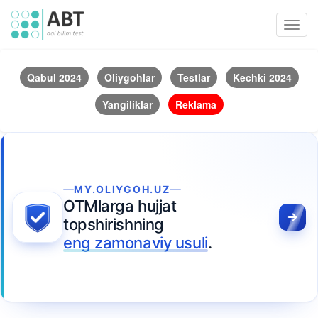
Toggl
navig
Qabul 2024
Oliygohlar
Testlar
Kechki 2024
Yangiliklar
Reklama
MY.OLIYGOH.UZ
OTMlarga hujjat
topshirishning
eng zamonaviy usuli
.