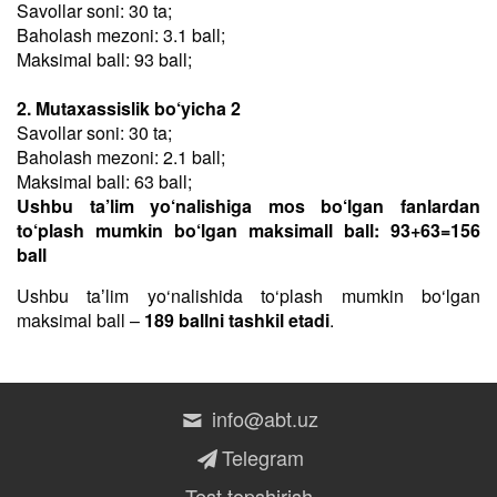
Savollar soni: 30 ta;
Baholash mezoni: 3.1 ball;
Maksimal ball: 93 ball;
2. Mutaxassislik bo‘yicha 2
Savollar soni: 30 ta;
Baholash mezoni: 2.1 ball;
Maksimal ball: 63 ball;
Ushbu ta’lim yo‘nalishiga mos bo‘lgan fanlardan
to‘plash mumkin bo‘lgan maksimall ball: 93+63=156
ball
Ushbu taʼlim yo‘nalishida to‘plash mumkin bo‘lgan
maksimal ball –
189 ballni tashkil etadi
.
info@abt.uz
Telegram
Test topshirish