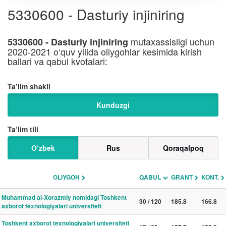
5330600 - Dasturiy injiniring
mutaxassisligi uchun
5330600 - Dasturiy injiniring
2020-2021 o‘quv yilida oliygohlar kesimida kirish
ballari va qabul kvotalari:
Taʼlim shakli
Kunduzgi
Ta’lim tili
O‘zbek
Rus
Qoraqalpoq
OLIYGOH
QABUL
GRANT
KONT.
Muhammad al-Xorazmiy nomidagi Toshkent
30 / 120
185.8
166.8
axborot texnologiyalari universiteti
Toshkent axborot texnologiyalari universiteti