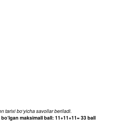
 tarixi bo‘yicha savollar beriladi.
‘lgan maksimall ball: 11+11+11= 33 ball