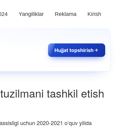
024
Yangiliklar
Reklama
Kirish
Hujjat topshirish
uzilmani tashkil etish
ssisligi uchun 2020-2021 o‘quv yilida