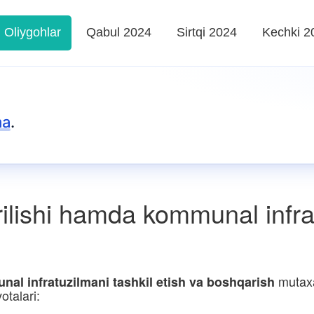
Oliygohlar
Qabul 2024
Sirtqi 2024
Kechki 2
ma
.
lishi hamda kommunal infrat
mutaxa
al infratuzilmani tashkil etish va boshqarish
otalari: