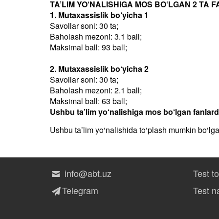
TA’LIM YO‘NALISHIGA MOS BO‘LGAN 2 TA F
1. Mutaxassislik bo‘yicha 1
Savollar soni: 30 ta;
Baholash mezoni: 3.1 ball;
Maksimal ball: 93 ball;
2. Mutaxassislik bo‘yicha 2
Savollar soni: 30 ta;
Baholash mezoni: 2.1 ball;
Maksimal ball: 63 ball;
Ushbu ta’lim yo‘nalishiga mos bo‘lgan fanlar
Ushbu taʼlim yo‘nalishida to‘plash mumkin bo‘lg
info@abt.uz
Test t
Telegram
Test na