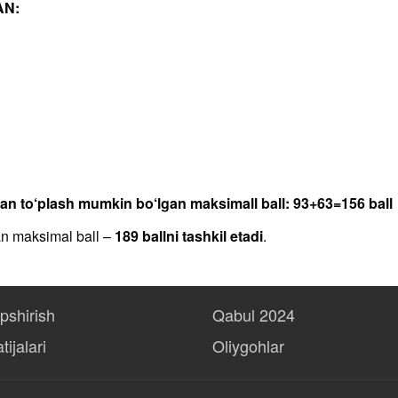
AN:
dan to‘plash mumkin bo‘lgan maksimall ball: 93+63=156 ball
an maksimal ball –
189 ballni tashkil etadi
.
opshirish
Qabul 2024
tijalari
Oliygohlar