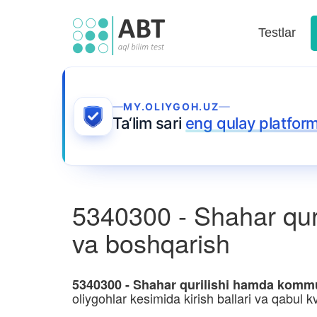
Testlar
MY.OLIYGOH.UZ
Ta‘lim sari
eng qulay platfor
5340300 - Shahar quri
va boshqarish
5340300 - Shahar qurilishi hamda kommun
oliygohlar kesimida kirish ballari va qabul kv