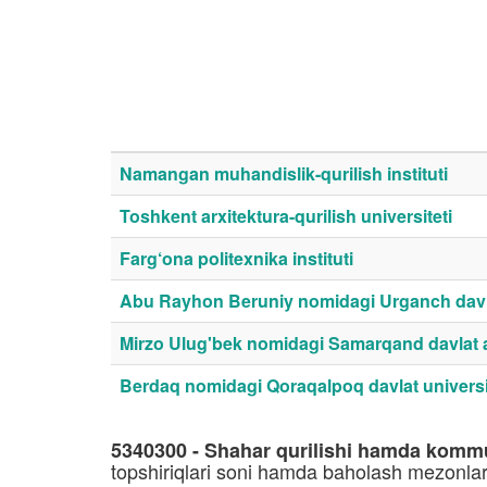
Namangan muhandislik-qurilish instituti
Toshkent arxitektura-qurilish universiteti
Farg‘ona politexnika instituti
Abu Rayhon Beruniy nomidagi Urganch davla
Mirzo Ulug'bek nomidagi Samarqand davlat arx
Berdaq nomidagi Qoraqalpoq davlat universi
5340300 - Shahar qurilishi hamda kommun
topshiriqlari soni hamda baholash mezonlar