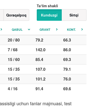
Taʼlim shakli
Qoraqalpoq
Kunduzgi
Sirtqi
QABUL
GRANT
KONT.
20 / 80
79.2
66.3
7 / 68
142.0
86.0
15 / 60
85.4
69.3
15 / 35
107.0
79.1
15 / 35
101.2
76.0
4 / 16
91.4
69.6
ssisligi uchun fanlar majmuasi, test