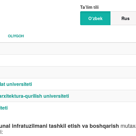
Ta’lim tili
O‘zbek
Rus
OLIYGOH
t universiteti
itektura-qurilish universiteti
teti
mutaxa
al infratuzilmani tashkil etish va boshqarish
i: