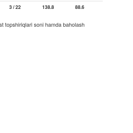
3 / 22
138.8
88.6
st topshiriqlari soni hamda baholash