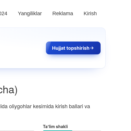
024
Yangiliklar
Reklama
Kirish
Hujjat topshirish
icha)
da oliygohlar kesimida kirish ballari va
Taʼlim shakli