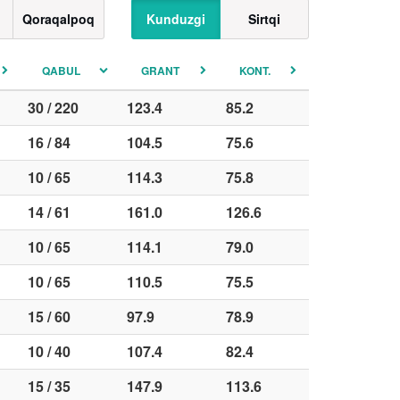
Qoraqalpoq
Kunduzgi
Sirtqi
QABUL
GRANT
KONT.
30 / 220
123.4
85.2
16 / 84
104.5
75.6
10 / 65
114.3
75.8
14 / 61
161.0
126.6
10 / 65
114.1
79.0
10 / 65
110.5
75.5
15 / 60
97.9
78.9
10 / 40
107.4
82.4
15 / 35
147.9
113.6