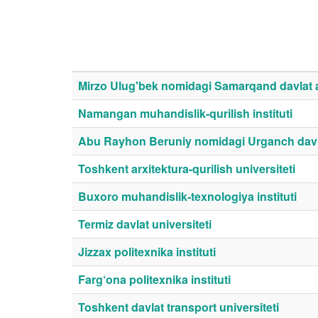
Mirzo Ulug'bek nomidagi Samarqand davlat arx
Namangan muhandislik-qurilish instituti
Abu Rayhon Beruniy nomidagi Urganch davla
Toshkent arxitektura-qurilish universiteti
Buxoro muhandislik-texnologiya instituti
Termiz davlat universiteti
Jizzax politexnika instituti
Farg‘ona politexnika instituti
Toshkent davlat transport universiteti