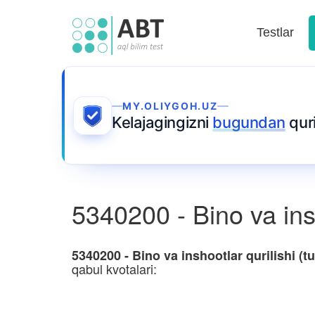
Testlar
MY.OLIYGOH.UZ
Kelajagingizni
bugundan
quri
5340200 - Bino va insho
5340200 - Bino va inshootlar qurilishi (tu
qabul kvotalari: