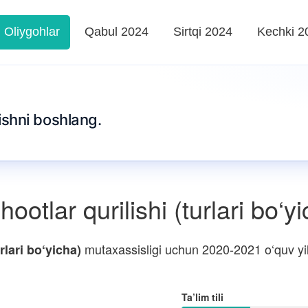
Oliygohlar
Qabul 2024
Sirtqi 2024
Kechki 2
shni boshlang.
otlar qurilishi (turlari bo‘y
mutaxassisligi uchun 2020-2021 o‘quv yili
rlari bo‘yicha)
Ta’lim tili