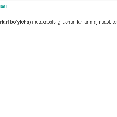
teti
mutaxassisligi uchun fanlar majmuasi, te
rlari bo‘yicha)