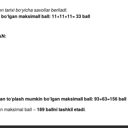
 tarixi bo‘yicha savollar beriladi.
‘lgan maksimall ball: 11+11+11= 33 ball
AN:
dan to‘plash mumkin bo‘lgan maksimall ball: 93+63=156 ball
an maksimal ball –
189 ballni tashkil etadi
.