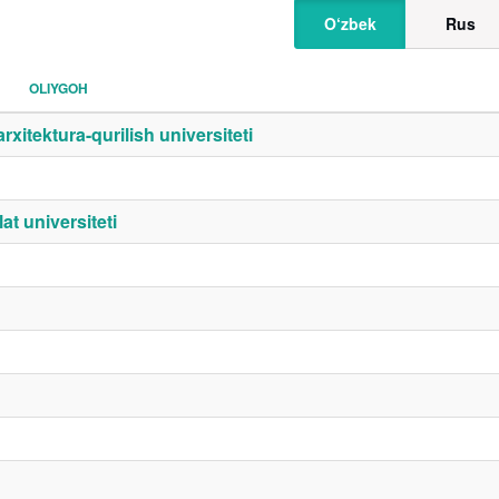
O‘zbek
Rus
OLIYGOH
itektura-qurilish universiteti
t universiteti