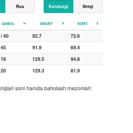
Rus
Kunduzgi
Sirtqi
QABUL
GRANT
KONT.
 / 40
92.7
72.6
/ 45
91.9
69.4
/ 18
129.5
94.8
/ 20
129.3
81.9
iriqlari soni hamda baholash mezonlari: