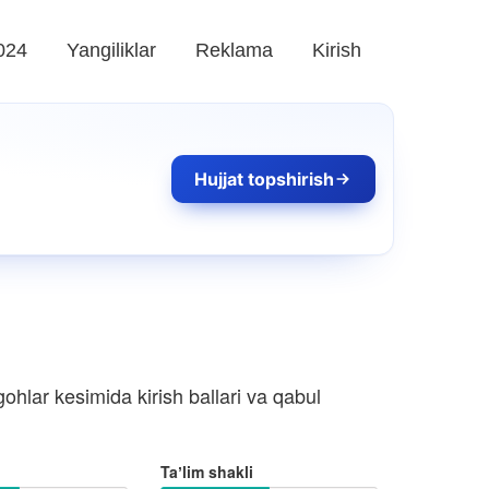
024
Yangiliklar
Reklama
Kirish
Hujjat topshirish
ohlar kesimida kirish ballari va qabul
Taʼlim shakli