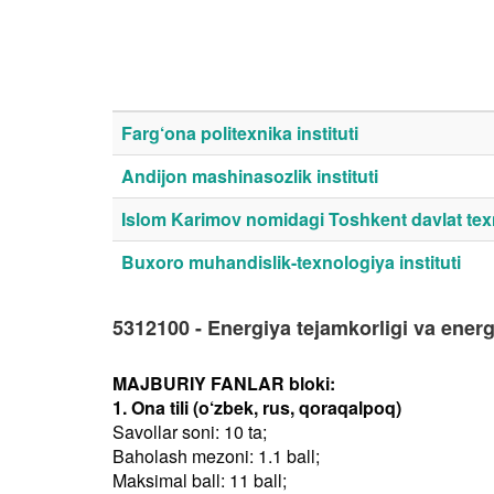
Farg‘ona politexnika instituti
Andijon mashinasozlik instituti
Islom Karimov nomidagi Toshkent davlat texn
Buxoro muhandislik-texnologiya instituti
5312100 - Energiya tejamkorligi va ener
MAJBURIY FANLAR bloki:
1. Ona tili (o‘zbek, rus, qoraqalpoq)
Savollar soni: 10 ta;
Baholash mezoni: 1.1 ball;
Maksimal ball: 11 ball;