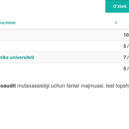
O‘zbek
OLIYGOH
10
5 
ika universiteti
7 
5 
mutaxassisligi uchun fanlar majmuasi, test topsh
goaudit