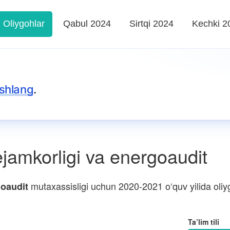
Oliygohlar
Qabul 2024
Sirtqi 2024
Kechki 2
shlang
.
jamkorligi va energoaudit
mutaxassisligi uchun 2020-2021 o‘quv yilida oliyg
goaudit
Ta’lim tili