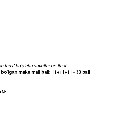
 tarixi bo‘yicha savollar beriladi.
‘lgan maksimall ball: 11+11+11= 33 ball
AN: