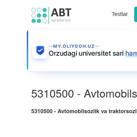
Testlar
MY.OLIYGOH.UZ
Orzudagi universitet sari
ham
5310500 - Avtomobilso
5310500 - Avtomobilsozlik va traktorsozl