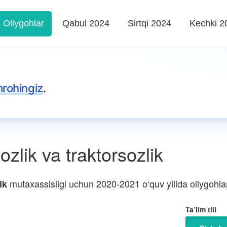
Oliygohlar
Qabul 2024
Sirtqi 2024
Kechki 2
rohingiz
.
zlik va traktorsozlik
mutaxassisligi uchun 2020-2021 o‘quv yilida oliygohlar 
ik
Ta’lim tili