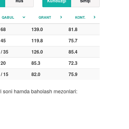
Rus
Kunduzgi
Sirtqi
QABUL
GRANT
KONT.
/ 68
139.0
81.8
/ 45
119.8
75.7
 / 35
126.0
85.4
/ 20
85.3
72.3
 / 15
82.0
75.9
ari soni hamda baholash mezonlari: