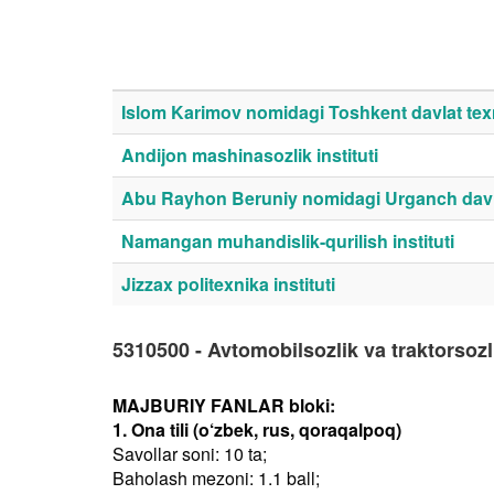
Islom Karimov nomidagi Toshkent davlat texn
Andijon mashinasozlik instituti
Abu Rayhon Beruniy nomidagi Urganch davla
Namangan muhandislik-qurilish instituti
Jizzax politexnika instituti
5310500 - Avtomobilsozlik va traktorsozl
MAJBURIY FANLAR bloki:
1. Ona tili (o‘zbek, rus, qoraqalpoq)
Savollar soni: 10 ta;
Baholash mezoni: 1.1 ball;