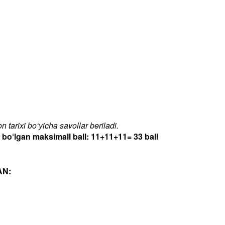
 tarixi bo‘yicha savollar beriladi.
‘lgan maksimall ball: 11+11+11= 33 ball
AN: