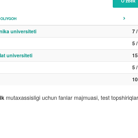
O‘zbek
OLIYGOH
ika universiteti
7 
5 
t universiteti
15
5 
10
mutaxassisligi uchun fanlar majmuasi, test topshiriql
ik