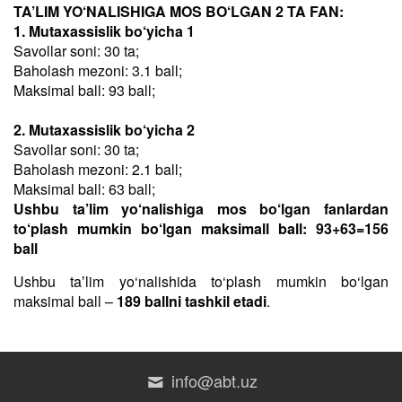
TA’LIM YO‘NALISHIGA MOS BO‘LGAN 2 TA FAN:
1. Mutaxassislik bo‘yicha 1
Savollar soni: 30 ta;
Baholash mezoni: 3.1 ball;
Maksimal ball: 93 ball;
2. Mutaxassislik bo‘yicha 2
Savollar soni: 30 ta;
Baholash mezoni: 2.1 ball;
Maksimal ball: 63 ball;
Ushbu ta’lim yo‘nalishiga mos bo‘lgan fanlardan
to‘plash mumkin bo‘lgan maksimall ball: 93+63=156
ball
Ushbu taʼlim yo‘nalishida to‘plash mumkin bo‘lgan
maksimal ball –
189 ballni tashkil etadi
.
info@abt.uz