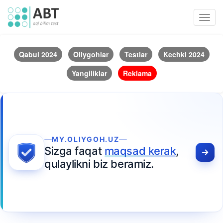
Toggl
navig
Qabul 2024
Oliygohlar
Testlar
Kechki 2024
Yangiliklar
Reklama
MY.OLIYGOH.UZ
Sizga faqat
maqsad kerak
,
qulaylikni biz beramiz.