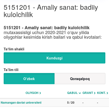
5151201 - Amaliy sanat: badiiy
kulolchilik
5151201 - Amaliy sanat: badiiy kulolchilik
mutaxassisligi uchun 2020-2021 o‘quv yilida
oliygohlar kesimida kirish ballari va qabul kvotalari:
Taʼlim shakli
Kunduzgi
Ta’lim tili
O‘zbek
Qoraqalpoq
OLIYGOH
QABUL
GRANT
KONT.
Namangan davlat universiteti
5 / 20
-
-