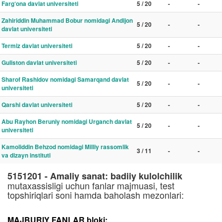
Farg‘ona davlat universiteti
5 / 20
-
-
Zahiriddin Muhammad Bobur nomidagi Andijon
5 / 20
-
-
davlat universiteti
Termiz davlat universiteti
5 / 20
-
-
Guliston davlat universiteti
5 / 20
-
-
Sharof Rashidov nomidagi Samarqand davlat
5 / 20
-
-
universiteti
Qarshi davlat universiteti
5 / 20
-
-
Abu Rayhon Beruniy nomidagi Urganch davlat
5 / 20
-
-
universiteti
Kamoliddin Behzod nomidagi Milliy rassomlik
3 / 11
-
-
va dizayn instituti
5151201 - Amaliy sanat: badiiy kulolchilik
mutaxassisligi uchun fanlar majmuasi, test
topshiriqlari soni hamda baholash mezonlari:
MAJBURIY FANLAR bloki: